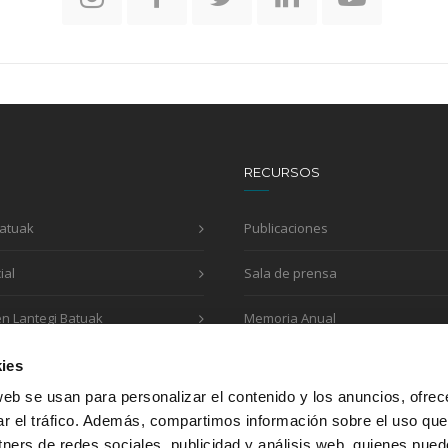
RECURSOS
Batuak
Publicaciones
ial
Sala de prensa
en Lantegi Batuak
Memoria Anual
Impreso de solicitud
ies
web se usan para personalizar el contenido y los anuncios, ofrec
ar el tráfico. Además, compartimos información sobre el uso que
tners de redes sociales, publicidad y análisis web, quienes pue