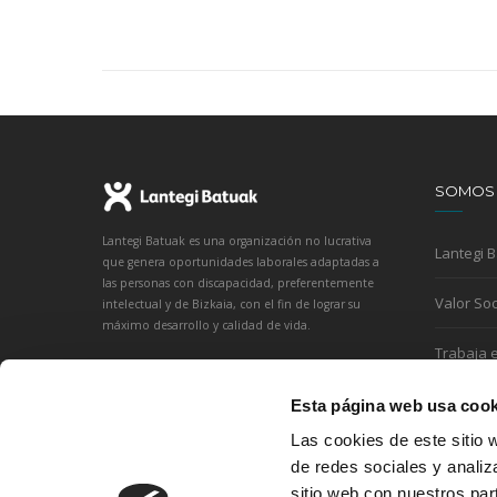
SOMOS
Lantegi Batuak es una organización no lucrativa
Lantegi 
que genera oportunidades laborales adaptadas a
las personas con discapacidad, preferentemente
Valor Soc
intelectual y de Bizkaia, con el fin de lograr su
máximo desarrollo y calidad de vida.
Trabaja 
Esta página web usa cook
Las cookies de este sitio 
de redes sociales y analiz
sitio web con nuestros par