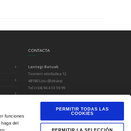
CONTACTA
Lantegi Batuak
Txorierri etorbidea 12
48180 Loiu (Bizkaia)
Tel (+34) 94 4 53 59 99
Formulario de contacto
Canal de denuncias
PERMITIR TODAS LAS
COOKIES
er funciones
 haga del
PERMITIR LA SELECCIÓN
den