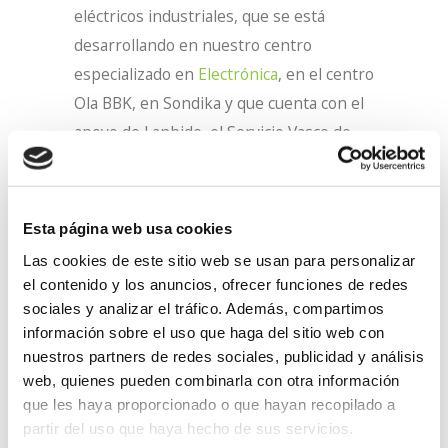
eléctricos industriales, que se está
desarrollando en nuestro centro
especializado en
Electrónica
, en el centro
Ola BBK, en Sondika y que cuenta con el
apoyo de Lanbide, el Servicio Vasco de
Empleo.
En Lantegi Batuak completamos estas
Esta página web usa cookies
formaciones técnicas con determinadas
Las cookies de este sitio web se usan para personalizar
materias, de carácter transversal. En
el contenido y los anuncios, ofrecer funciones de redes
este caso, estas 10 personas (usuarias
sociales y analizar el tráfico. Además, compartimos
del Servicio Ocupacional de Lantegi
información sobre el uso que haga del sitio web con
Batuak y personas en situación de
nuestros partners de redes sociales, publicidad y análisis
web, quienes pueden combinarla con otra información
desempleo) recibirán 55 horas de
que les haya proporcionado o que hayan recopilado a
formación en Habilidades sociolaborales
partir del uso que haya hecho de sus servicios.
para la empleabilidad.