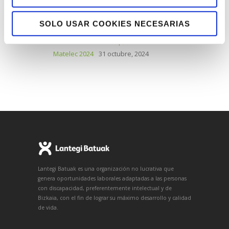
Lantegi Batuak refuerza su capacidad
industrial y logística con un nuevo centro en
SOLO USAR COOKIES NECESARIAS
Iurreta, el número 21 de su red
1 abril, 2025
Nuestras soluciones para la industria en
Matelec 2024
31 octubre, 2024
Lantegi Batuak es una organización no lucrativa que
genera oportunidades laborales adaptadas a las personas
con discapacidad, preferentemente intelectual y de
Bizkaia, con el fin de lograr su máximo desarrollo y calidad
de vida.