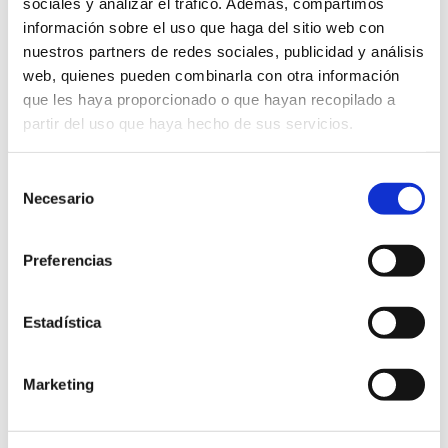
sociales y analizar el tráfico. Además, compartimos
información sobre el uso que haga del sitio web con
nuestros partners de redes sociales, publicidad y análisis
web, quienes pueden combinarla con otra información
que les haya proporcionado o que hayan recopilado a
partir del uso que haya hecho de sus servicios.
5 JUNIO, 2023
Selección
Necesario
de
consentimiento
Experiencias que construyen
Lantegi Batuak
Preferencias
Lantegi Batuak celebra este año su 40
Estadística
aniversario. En cuatro décadas, más de
8.500 personas han pasado por sus
centros...
Marketing