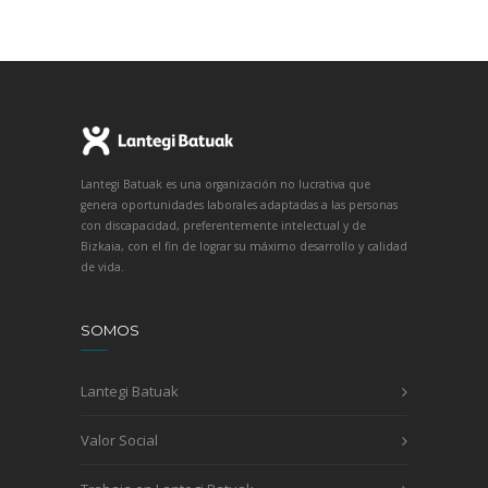
Lantegi Batuak es una organización no lucrativa que
genera oportunidades laborales adaptadas a las personas
con discapacidad, preferentemente intelectual y de
Bizkaia, con el fin de lograr su máximo desarrollo y calidad
de vida.
SOMOS
Lantegi Batuak
Valor Social