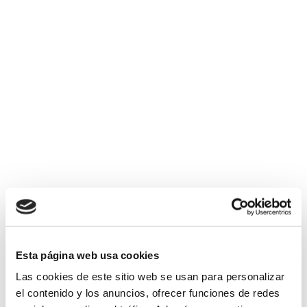
14 JUNIO, 2023
Sin etiquetas
40 años de capacidades, de trabajo y de
esfuerzo, eliminando etiquetas. Así ha
sido el recorrido de Lantegi Batuak,
desde...
Esta página web usa cookies
Las cookies de este sitio web se usan para personalizar
el contenido y los anuncios, ofrecer funciones de redes