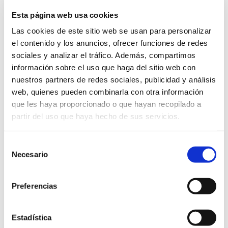
su propia obra.
Esta página web usa cookies
Las personas participantes valoran de
Las cookies de este sitio web se usan para personalizar
forma muy positiva esta iniciativa porque
el contenido y los anuncios, ofrecer funciones de redes
sociales y analizar el tráfico. Además, compartimos
pueden expresarse con libertad y les
información sobre el uso que haga del sitio web con
parece una bonita forma de conocerse a
nuestros partners de redes sociales, publicidad y análisis
través del arte. El propio proceso de
web, quienes pueden combinarla con otra información
creación de sus trabajos artísticos les ha
que les haya proporcionado o que hayan recopilado a
permitido conocerse mejor, crecer como
partir del uso que haya hecho de sus servicios.
personas y aumentar su confianza.
Selección
Necesario
Además consideran que, a título
de
consentimiento
personal, les ha enriquecido porque les
ha ayudado a reflexionar sobre su vida, a
Preferencias
estrechar los lazos dentro del grupo, a
mejorar como personas, a ser más
Estadística