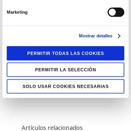
felices y a tener nuevas ilusiones. Y es
que, como dice la profesional que lleva a
Marketing
cabo esta actividad en el museo, Karen
Lund, “Sin emoción no hay creación”.
Mostrar detalles
PERMITIR TODAS LAS COOKIES
Facebook
Twitter
Tumblr
PERMITIR LA SELECCIÓN
Pinterest
Google+
LinkedIn
E-Mail
SOLO USAR COOKIES NECESARIAS
Artículos relacionados