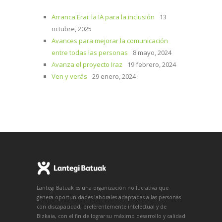
Arranca Erai: la IA para la inclusión
13
octubre, 2025
Avances para mejorar la comunicación
entre todas las personas
8 mayo, 2024
Avanza el proyecto Iraz
19 febrero, 2024
Ven y verás
29 enero, 2024
Lantegi Batuak es una organización no lucrativa que
genera oportunidades laborales adaptadas a las personas
con discapacidad, preferentemente intelectual y de
Bizkaia, con el fin de lograr su máximo desarrollo y calidad