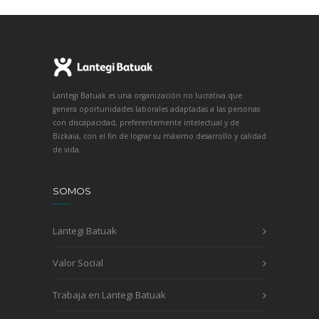
Lantegi Batuak es una organización no lucrativa que
genera oportunidades laborales adaptadas a las personas
con discapacidad, preferentemente intelectual y de
Bizkaia, con el fin de lograr su máximo desarrollo y calidad
de vida.
SOMOS
Lantegi Batuak
Valor Social
Trabaja en Lantegi Batuak