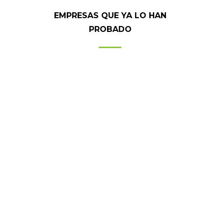
EMPRESAS QUE YA LO HAN
PROBADO
DECATHLON
BARAKALDO
Álvaro Fernández
Responsable de sección