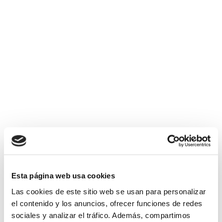
“Decidí presentarme a la primera oposición de
Diputación Foral de Bizkaia para personas con
discapacidad intelectual. Con mucho esfuerzo y
realizando prácticas en la Academia Adaptada de
Lantegi Batuak, quedé la primera. Desde febrero de
2019 trabajo como ordenanza en Hacienda y Finanzas
de la Diputación. Me gusta mi trabajo, me siento una
más del equipo y estoy muy contenta. El Programa de
Empleo con Apoyo de Lantegi Batuak siempre me ha
apoyado.”
Esta página web usa cookies
Las cookies de este sitio web se usan para personalizar
el contenido y los anuncios, ofrecer funciones de redes
sociales y analizar el tráfico. Además, compartimos
TE ASESORAMOS SIN