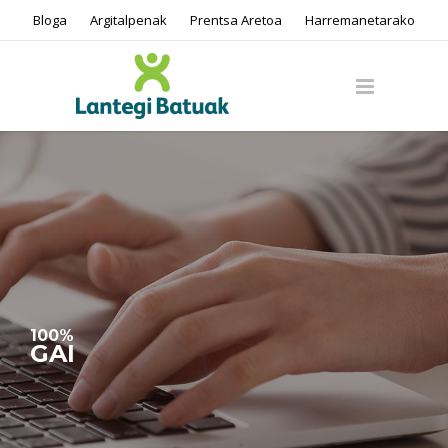
Bloga
Argitalpenak
Prentsa Aretoa
Harremanetarako
100%
GAI