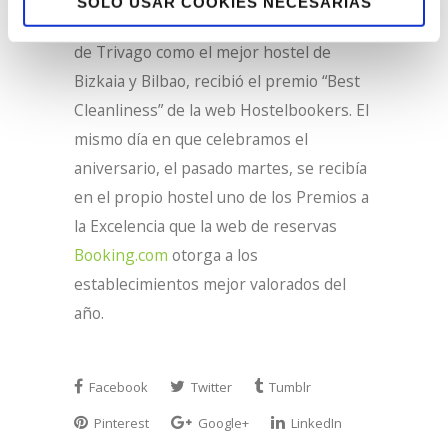
SOLO USAR COOKIES NECESARIAS
Repsol, ha obtenido el premio Top Hotel
de Trivago como el mejor hostel de
Bizkaia y Bilbao, recibió el premio “Best
Cleanliness” de la web Hostelbookers. El
mismo día en que celebramos el
aniversario, el pasado martes, se recibía
en el propio hostel uno de los Premios a
la Excelencia que la web de reservas
Booking.com
otorga a los
establecimientos mejor valorados del
año.
Facebook
Twitter
Tumblr
Pinterest
Google+
LinkedIn