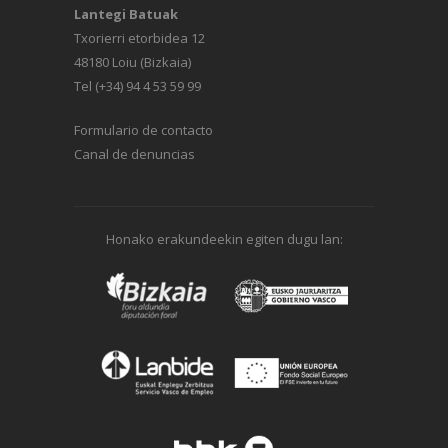
Lantegi Batuak
Txorierri etorbidea 12
48180 Loiu (Bizkaia)
Tel (+34) 94 4 53 59 99
Formulario de contacto
Canal de denuncias
Honako erakundeekin egiten dugu lan: