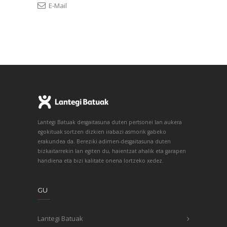
E-Mail
Lantegi Batuak desgaitasuna duten pertsonei lan aukera
egokituak sortzen dizkien irabazi asmorik gabeko
erakundea da. Bereziki adimen-desgaitasuna duten
bizkaitarrekin lan egiten du, haientzat ahalik eta garapen
handiena eta bizi kalitate onena lortzeko xedez.
GU
Lantegi Batuak