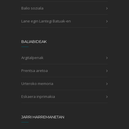
Balio soziala
Lane egin Lantegi Batuak-en
BALIABIDEAK
Argitalpenak
Prentsa aretoa
Urteroko memoria
Eskaera inprimakia
JARRI HARREMANETAN