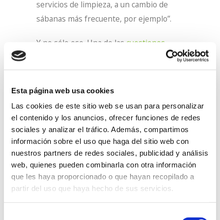
servicios de limpieza, a un cambio de
sábanas más frecuente, por ejemplo”.
Y no sólo eso. Una de las
cuestiones
mejor valoradas
por las personas que se
alojan en nuestro hostel es la atención
del personal que trabaja aquí. “Las
Esta página web usa cookies
personas con discapacidad encuentran
Las cookies de este sitio web se usan para personalizar
en el hostel más que un alojamiento
el contenido y los anuncios, ofrecer funciones de redes
adaptado. Encuentran un equipo de
sociales y analizar el tráfico. Además, compartimos
información sobre el uso que haga del sitio web con
personas que les atiende conociendo de
nuestros partners de redes sociales, publicidad y análisis
primera mano sus necesidades, sus
web, quienes pueden combinarla con otra información
puntos de vista. Hay una empatía que se
que les haya proporcionado o que hayan recopilado a
deja notar. Eso es lo que marca la
partir del uso que haya hecho de sus servicios.
diferencia”. Prueba de ello son los
grupos de personas que repiten la
Selección