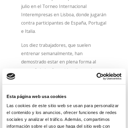
julio en el Torneo Internacional
Interempresas en Lisboa, donde jugarán
contra participantes de España, Portugal
e Italia.
Los diez trabajadores, que suelen
entrenar semanalmente, han
demostrado estar en plena forma al
ganar 8 de los 9 partidos disputados y
marcar 40 goles. De hecho, entre los 5
máximos goleadores de la liga vizcaína,
se encuentran nuestros compañeros
Esta página web usa cookies
Ibai y Sergio con 11 y 7 goles
Las cookies de este sitio web se usan para personalizar
respectivamente. Durante este torneo
el contenido y los anuncios, ofrecer funciones de redes
han jugado contra trabajadores de
sociales y analizar el tráfico. Además, compartimos
información sobre el uso que haga del sitio web con