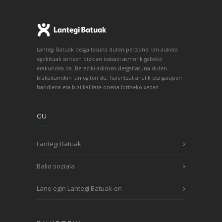
Lantegi Batuak desgaitasuna duten pertsonei lan aukera
egokituak sortzen dizkien irabazi asmorik gabeko
erakundea da. Bereziki adimen-desgaitasuna duten
bizkaitarrekin lan egiten du, haientzat ahalik eta garapen
handiena eta bizi kalitate onena lortzeko xedez.
GU
Lantegi Batuak
Balio soziala
Lane egin Lantegi Batuak-en