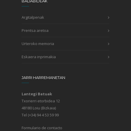
BALIABIDEAK
Argitalpenak
Prentsa aretoa
Urteroko memoria
Eskaera inprimakia
JARRI HARREMANETAN
Lantegi Batuak
Txorierri etorbidea 12
48180 Loiu (Bizkaia)
Tel (+34) 94 4 53 59 99
Formulario de contacto