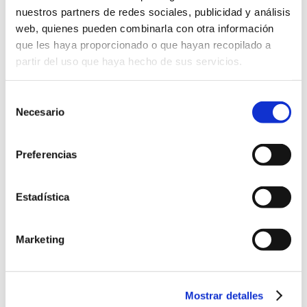
Carrefour, Iberdrola Ingeniería, Nacex,
nuestros partners de redes sociales, publicidad y análisis
Bridgestone y Atos Origin.
web, quienes pueden combinarla con otra información
que les haya proporcionado o que hayan recopilado a
El equipo de Lantegi Batuak lleva
partir del uso que haya hecho de sus servicios.
participando los últimos 4 años, y
actualmente está formado por
Selección
trabajadores de jardinería, publicidad
Necesario
de
consentimiento
directa, de los talleres de Erandio y Loiu,
y de oficinas centrales. A pesar de ello ha
Preferencias
habido participantes de otros talleres y
servicios, porque el principal objetivo del
Estadística
equipo es fomentar las relaciones
sociales entre compañeros de las
Marketing
distintas actividades de Lantegi Batuak.
Por ello competir en Lisboa les hace
Mostrar detalles
mucha ilusión, y van a procurar dar la