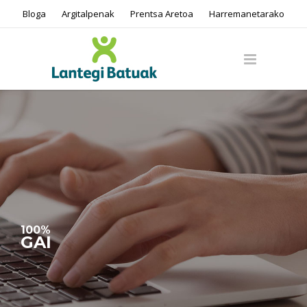
Bloga
Argitalpenak
Prentsa Aretoa
Harremanetarako
100%
GAI