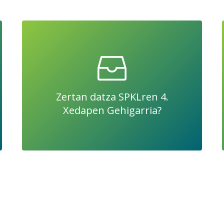
Zertan datza SPKLren 4.
Xedapen Gehigarria?
Sektore Publikoko Kontratuen Legearen arabera,
Administrazio Publiko guztiek egin behar dute
Zertan datza SPKLren 4.
erreserba bat prozedura batzuetan gizarte
Xedapen Gehigarria?
ekimeneko Enplegu Zentro Berezietan lan
egiteko.