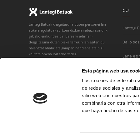
GU
Lantegi Batuak desgaitasuna duten pertsonei lan
Lantegi 
aukera egokituak sortzen dizkien irabazi asmorik
gabeko erakundea da. Bereziki adimen-
Balio soz
desgaitasuna duten bizkaitarrekin lan egiten du,
haientzat ahalik eta garapen handiena eta bizi
kalitate onena lortzeko xedez.
Lane egi
Esta página web usa cook
Las cookies de este sitio 
de redes sociales y analiz
sitio web con nuestros par
combinarla con otra inform
que haya hecho de sus ser