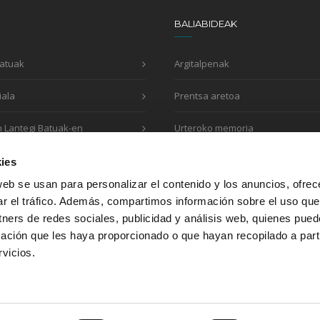
BALIABIDEAK
Batuak
Argitalpenak
iala
Prentsa aretoa
n Lantegi Batuak-en
Urteroko memoria
Eskaera inprimakia
ies
web se usan para personalizar el contenido y los anuncios, ofrec
ar el tráfico. Además, compartimos información sobre el uso que
tners de redes sociales, publicidad y análisis web, quienes pue
Honako erakundeekin egiten dugu lan:
ación que les haya proporcionado o que hayan recopilado a parti
vicios.