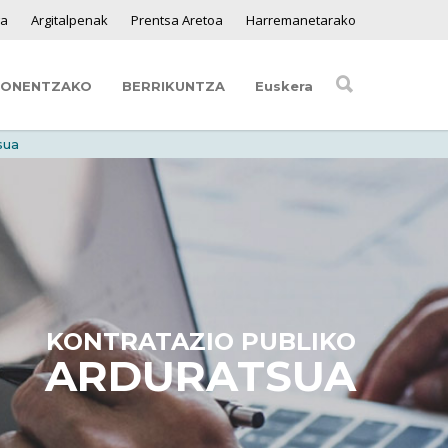
ga
Argitalpenak
Prentsa Aretoa
Harremanetarako
SONENTZAKO
BERRIKUNTZA
Euskera
sua
KONTRATAZIO PUBLIKO
ARDURATSUA