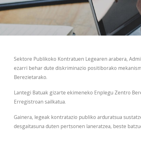
Sektore Publikoko Kontratuen Legearen arabera, Admin
ezarri behar dute diskriminazio positiborako mekani
Berezietarako.
Lantegi Batuak gizarte ekimeneko Enplegu Zentro Ber
Erregistroan sailkatua.
Gainera, legeak kontratazio publiko arduratsua sustatze
desgaitasuna duten pertsonen laneratzea, beste batzu