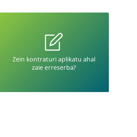
Zein kontraturi aplikatu ahal
zaie erreserba?
Zein kontraturi aplikatu ahal
Kontratu mota GUZTIEI aplikatu ahal zaie.
zaie erreserba?