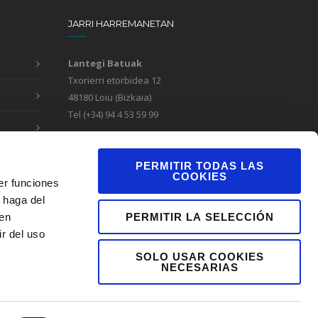
JARRI HARREMANETAN
Lantegi Batuak
Txorierri etorbidea 12
48180 Loiu (Bizkaia)
Tel (+34) 94 4 53 59 99
Formulario de contacto
Canal de denuncias
PERMITIR TODAS LAS
COOKIES
er funciones
 haga del
PERMITIR LA SELECCIÓN
den
r del uso
SOLO USAR COOKIES
NECESARIAS