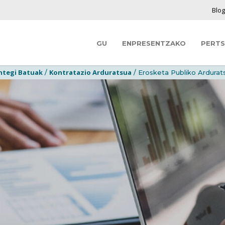
Blo
GU
ENPRESENTZAKO
PERT
ntegi Batuak
Kontratazio Arduratsua
/
/ Erosketa Publiko Ardurat