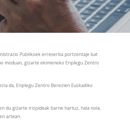
istrazio Publikoek erreserba portzentaje bat
smo moduan, gizarte ekimeneko Enplegu Zentro
ezia da, Enplegu Zentro Berezien Euskadiko
n du gizarte irizpideak barne hartuz, hala nola,
en artean.