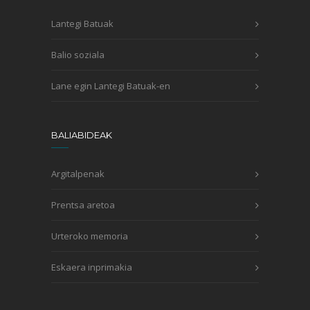
Lantegi Batuak
Balio soziala
Lane egin Lantegi Batuak-en
BALIABIDEAK
Argitalpenak
Prentsa aretoa
Urteroko memoria
Eskaera inprimakia