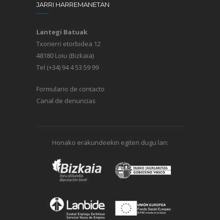
JARRI HARREMANETAN
Lantegi Batuak
Txorierri etorbidea 12
48180 Loiu (Bizkaia)
Tel (+34) 94 4 53 59 99
Formulario de contacto
Canal de denuncias
Honako erakundeekin egiten dugu lan: