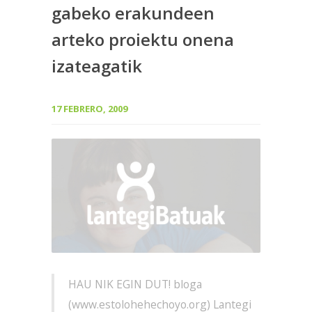
gabeko erakundeen
arteko proiektu onena
izateagatik
17 FEBRERO, 2009
HAU NIK EGIN DUT! bloga
(www.estolohehechoyo.org) Lantegi