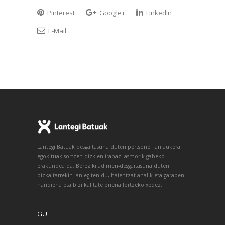
Pinterest
Google+
LinkedIn
E-Mail
Lantegi Batuak desgaitasuna duten pertsonei lan aukera
egokituak sortzen dizkien irabazi asmorik gabeko
erakundea da. Bereziki adimen-desgaitasuna duten
bizkaitarrekin lan egiten du, haientzat ahalik eta garapen
handiena eta bizi kalitate onena lortzeko xedez.
GU