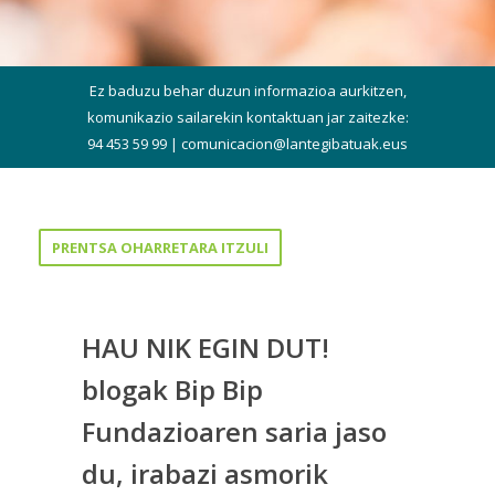
Ez baduzu behar duzun informazioa aurkitzen,
komunikazio sailarekin kontaktuan jar zaitezke:
94 453 59 99 |
comunicacion@lantegibatuak.eus
PRENTSA OHARRETARA ITZULI
HAU NIK EGIN DUT!
blogak Bip Bip
Fundazioaren saria jaso
du, irabazi asmorik