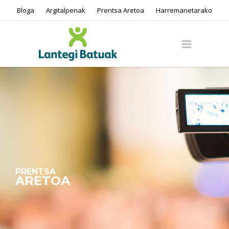
Bloga
Argitalpenak
Prentsa Aretoa
Harremanetarako
PRENTSA
ARETOA