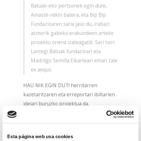
Batuak-eko pertsonek egin dute,
Amasté-rekin batera, eta Bip Bip
Fundazioaren saria jaso du, irabazi
asmorik gabeko erakundeen arteko
proiektu onena izateagatik. Sari hori
Lantegi Batuak fundazioari eta
Madrilgo Semilla Elkarteari eman zaie
ex aequo.
HAU NIK EGIN DUT! herritarren
kazetaritzaren eta erreportari ibiltarien
ideiari buruzko proiektua da.
Alfabetatze, espresio eta komunikazio
mediatikoko programa bat da, Lantegi
Batuak-eko langileak gaitzera bideratuta
Esta página web usa cookies
dagoena. Lehenengo pertsonan eta