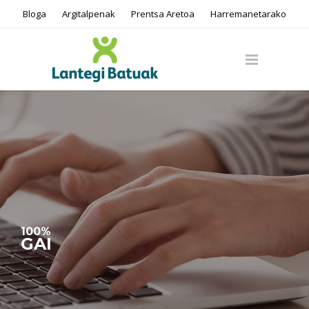
Bloga
Argitalpenak
Prentsa Aretoa
Harremanetarako
100%
GAI