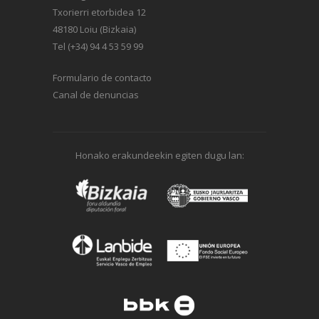
Txorierri etorbidea 12
48180 Loiu (Bizkaia)
Tel (+34) 94 4 53 59 99
Formulario de contacto
Canal de denuncias
Honako erakundeekin egiten dugu lan: