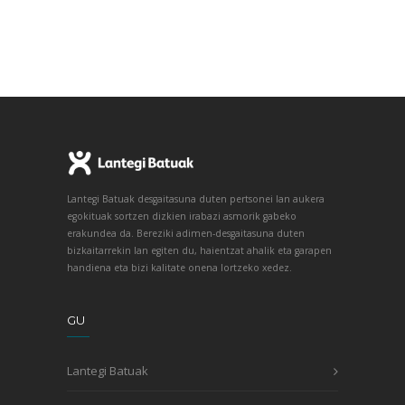
Lantegi Batuak desgaitasuna duten pertsonei lan aukera
egokituak sortzen dizkien irabazi asmorik gabeko
erakundea da. Bereziki adimen-desgaitasuna duten
bizkaitarrekin lan egiten du, haientzat ahalik eta garapen
handiena eta bizi kalitate onena lortzeko xedez.
GU
Lantegi Batuak