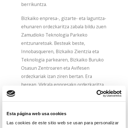
berrikuntza.
Bizkaiko enpresa-, gizarte- eta laguntza-
ehunaren ordezkaritza zabala bildu zuen
Zamudioko Teknologia Parkeko
entzunaretoak. Besteak beste,
Innobasqueren, Bizkaiko Zientzia eta
Teknologia parkearen, Bizkaiko Buruko
Osasun Zentroaren eta Avifesen
ordezkariak izan ziren bertan. Era
berean, Vidrala enpresako ordezkaritza
ere izan zen, buruko gaixotasuna duten
langilea kontratatuz izan zuen
esperientzia kontatzeko, bai eta
Esta página web usa cookies
gaixotasun hori duen langile baten
Las cookies de este sitio web se usan para personalizar
lekukotasuna ere.