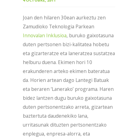
4 OCTUBRE, 2011
Joan den hilaren 30ean aurkeztu zen
Zamudioko Teknologia Parkean
Innovalan Inklusioa
, buruko gaixotasuna
duten pertsonen bizi-kalitatea hobetu
eta gizarteratze eta laneratzea sustatzea
helburu duena. Ekimen hori 10
erakunderen arteko ekimen bateratua
da. Horien artean dago Lantegi Batuak
eta beraren ‘Lanerako’ programa. Haren
bidez lantzen dugu buruko gaixotasuna
duten pertsonentzako arreta, gizartean
baztertuta daudenekiko lana,
urritasunak dituzten pertsonentzako
enplegua, enpresa-alorra, eta