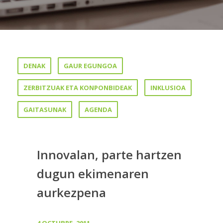
DENAK
GAUR EGUNGOA
ZERBITZUAK ETA KONPONBIDEAK
INKLUSIOA
GAITASUNAK
AGENDA
Innovalan, parte hartzen
dugun ekimenaren
aurkezpena