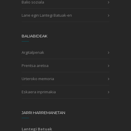
Balio soziala
Lane egin Lantegi Batuak-en
BALIABIDEAK
Argitalpenak
Prentsa aretoa
Urteroko memoria
Eskaera inprimakia
JARRI HARREMANETAN
Lantegi Batuak