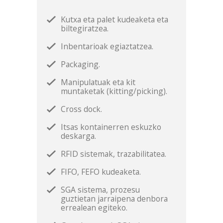
Kutxa eta palet kudeaketa eta
biltegiratzea.
Inbentarioak egiaztatzea.
Packaging.
Manipulatuak eta kit
muntaketak (kitting/picking).
Cross dock.
Itsas kontainerren eskuzko
deskarga.
RFID sistemak, trazabilitatea.
FIFO, FEFO kudeaketa.
SGA sistema, prozesu
guztietan jarraipena denbora
errealean egiteko.