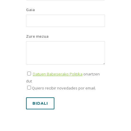
Gaia
Zure mezua
Datuen Babeserako Politika
onartzen
dut
Quiero recibir novedades por email.