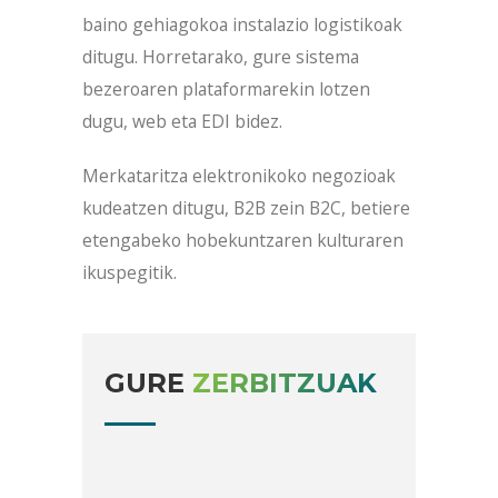
baino gehiagokoa instalazio logistikoak
ditugu. Horretarako, gure sistema
bezeroaren plataformarekin lotzen
dugu, web eta EDI bidez.
Merkataritza elektronikoko negozioak
kudeatzen ditugu, B2B zein B2C, betiere
etengabeko hobekuntzaren kulturaren
ikuspegitik.
GURE
ZERBITZUAK