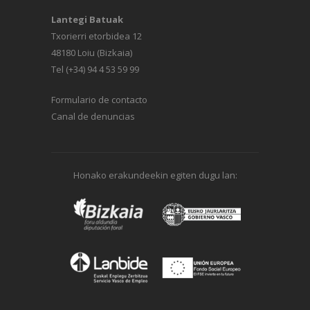
Lantegi Batuak
Txorierri etorbidea 12
48180 Loiu (Bizkaia)
Tel (+34) 94 4 53 59 99
Formulario de contacto
Canal de denuncias
Honako erakundeekin egiten dugu lan: