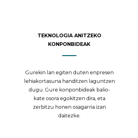
TEKNOLOGIA ANITZEKO
KONPONBIDEAK
Gurekin lan egiten duten enpresen
lehiakortasuna handitzen laguntzen
dugu. Gure konponbideak balio-
kate osora egokitzen dira, eta
zerbitzu honen osagarria izan
daitezke.