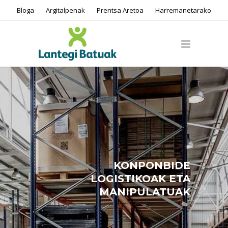
Bloga
Argitalpenak
Prentsa Aretoa
Harremanetarako
KONPONBIDE
LOGISTIKOAK ETA
MANIPULATUAK