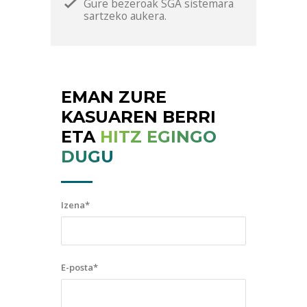
Gure bezeroak SGA sistemara
sartzeko aukera.
EMAN ZURE
KASUAREN BERRI
ETA
HITZ EGINGO
DUGU
Izena*
E-posta*