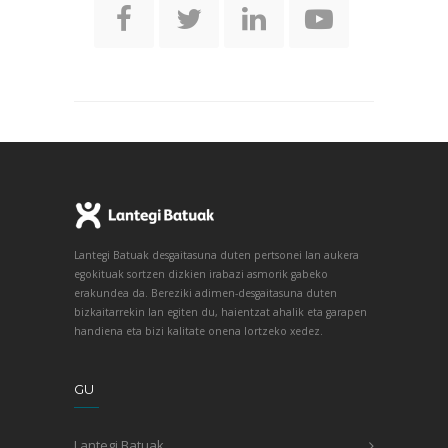
Lantegi Batuak desgaitasuna duten pertsonei lan aukera
egokituak sortzen dizkien irabazi asmorik gabeko
erakundea da. Bereziki adimen-desgaitasuna duten
bizkaitarrekin lan egiten du, haientzat ahalik eta garapen
handiena eta bizi kalitate onena lortzeko xedez.
GU
Lantegi Batuak