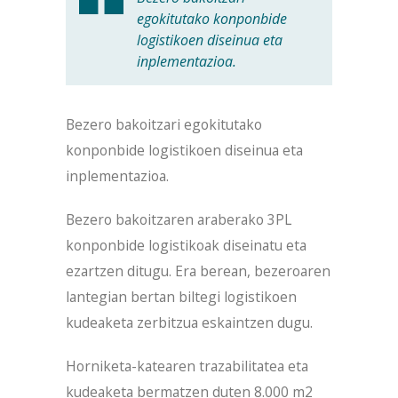
egokitutako konponbide
logistikoen diseinua eta
inplementazioa.
Bezero bakoitzari egokitutako
konponbide logistikoen diseinua eta
inplementazioa.
Bezero bakoitzaren araberako 3PL
konponbide logistikoak diseinatu eta
ezartzen ditugu. Era berean, bezeroaren
lantegian bertan biltegi logistikoen
kudeaketa zerbitzua eskaintzen dugu.
Horniketa-katearen trazabilitatea eta
kudeaketa bermatzen duten 8.000 m2