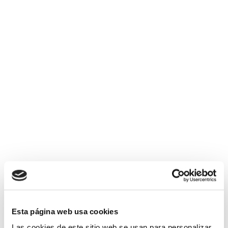
Deskargatu gure katalogoa
Enpresa eta administrazio publikoentzako dugun
zerbitzu eskaintza aurkituko duzu.
KATALOGOA DESKARGATU
Esta página web usa cookies
Las cookies de este sitio web se usan para personalizar