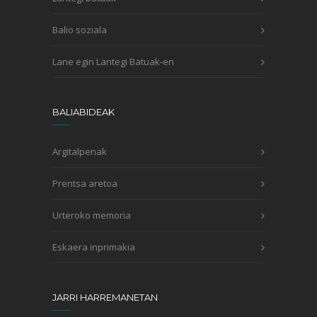
Balio soziala
Lane egin Lantegi Batuak-en
BALIABIDEAK
Argitalpenak
Prentsa aretoa
Urteroko memoria
Eskaera inprimakia
JARRI HARREMANETAN