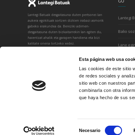
GU
Lantegi Batuak desgaitasuna duten pertsonei lan
Lantegi 
aukera egokituak sortzen dizkien irabazi asmorik
gabeko erakundea da. Bereziki adimen-
Balio soz
desgaitasuna duten bizkaitarrekin lan egiten du,
haientzat ahalik eta garapen handiena eta bizi
kalitate onena lortzeko xedez.
Lane egi
Esta página web usa cook
Las cookies de este sitio 
de redes sociales y analiz
sitio web con nuestros par
combinarla con otra inform
que haya hecho de sus ser
Selección
Necesario
de