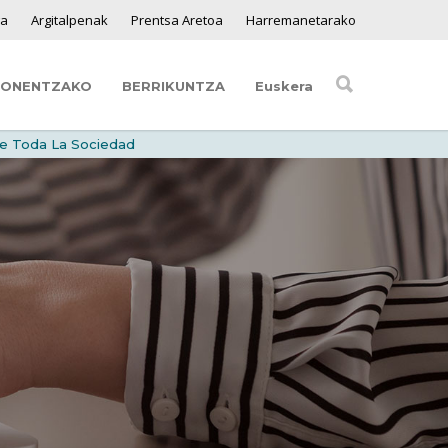
ga
Argitalpenak
Prentsa Aretoa
Harremanetarako
SONENTZAKO
BERRIKUNTZA
Euskera
re Toda La Sociedad