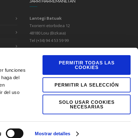
JARRI HARREMANETAN
Lantegi Batuak
Txorierri etorbidea 12
48180 Loiu (Bizkaia)
Tel (+34) 94 4 53 59 99
Formulario de contacto
Canal de denuncias
PERMITIR TODAS LAS
COOKIES
er funciones
 haga del
PERMITIR LA SELECCIÓN
den
r del uso
SOLO USAR COOKIES
NECESARIAS
g
Mostrar detalles