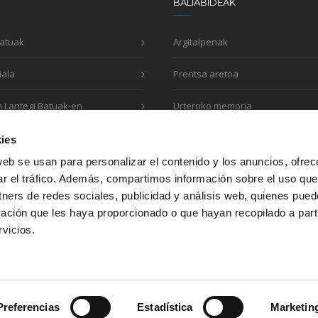
BALIABIDEAK
Batuak
Argitalpenak
iala
Prentsa aretoa
n Lantegi Batuak-en
Urteroko memoria
Eskaera inprimakia
ies
web se usan para personalizar el contenido y los anuncios, ofrec
ar el tráfico. Además, compartimos información sobre el uso que
tners de redes sociales, publicidad y análisis web, quienes pue
Honako erakundeekin egiten dugu lan:
ación que les haya proporcionado o que hayan recopilado a parti
vicios.
Preferencias
Estadística
Marketin