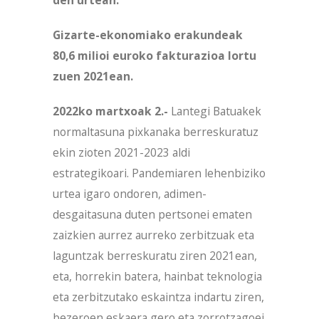
Gizarte-ekonomiako erakundeak
80,6 milioi euroko fakturazioa lortu
zuen 2021ean.
2022ko martxoak 2.-
Lantegi Batuakek
normaltasuna pixkanaka berreskuratuz
ekin zioten 2021-2023 aldi
estrategikoari. Pandemiaren lehenbiziko
urtea igaro ondoren, adimen-
desgaitasuna duten pertsonei ematen
zaizkien aurrez aurreko zerbitzuak eta
laguntzak berreskuratu ziren 2021ean,
eta, horrekin batera, hainbat teknologia
eta zerbitzutako eskaintza indartu ziren,
bezeroen eskaera gero eta zorrotzagoei