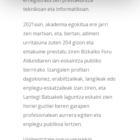
teknikoan eta informatikoan.
2021ean, akademia egokitua ere jarri
zen martxan, eta, bertan, adimen
urritasuna zuten 204 gizon eta
emakume prestatu ziren Bizkaiko Foru
Aldundiaren lan-eskaintza publiko
berrirako. Izangaien profilari
dagokionez, erabiltzaileak, langileak edo
enplegu-eskatzaileak izan ziren, eta
Lantegi Batuakek laguntza eskaini zien
horiei guztiei beren garapen
profesionalean aurrera egiten eta
enplegu publikoa lortzen.
Unibertsitate-ingurunearekin