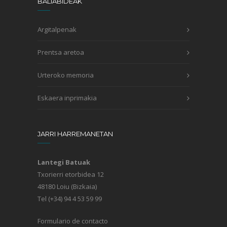
BALIABIDEAK
Argitalpenak
Prentsa aretoa
Urteroko memoria
Eskaera inprimakia
JARRI HARREMANETAN
Lantegi Batuak
Txorierri etorbidea 12
48180 Loiu (Bizkaia)
Tel (+34) 94 4 53 59 99
Formulario de contacto