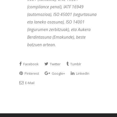
(compliance penal), IATF 16949
(automozioa), ISO 45001 (segurtasuna
eta laneko osasuna), ISO 14001
(ingurumen zerbitzuak), eta Aukera
Berdintasuna (Emakunde), beste
batzuen artean.
Facebook
Twitter
Tumblr
Pinterest
Google+
LinkedIn
E-Mail