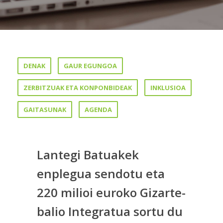
DENAK
GAUR EGUNGOA
ZERBITZUAK ETA KONPONBIDEAK
INKLUSIOA
GAITASUNAK
AGENDA
Lantegi Batuakek
enplegua sendotu eta
220 milioi euroko Gizarte-
balio Integratua sortu du