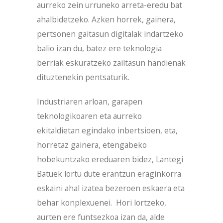
aurreko zein urruneko arreta-eredu bat
ahalbidetzeko. Azken horrek, gainera,
pertsonen gaitasun digitalak indartzeko
balio izan du, batez ere teknologia
berriak eskuratzeko zailtasun handienak
dituztenekin pentsaturik.
Industriaren arloan, garapen
teknologikoaren eta aurreko
ekitaldietan egindako inbertsioen, eta,
horretaz gainera, etengabeko
hobekuntzako ereduaren bidez, Lantegi
Batuek lortu dute erantzun eraginkorra
eskaini ahal izatea bezeroen eskaera eta
behar konplexuenei. Hori lortzeko,
aurten ere funtsezkoa izan da, alde