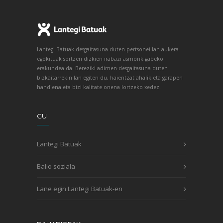
Lantegi Batuak desgaitasuna duten pertsonei lan aukera
egokituak sortzen dizkien irabazi asmorik gabeko
erakundea da. Bereziki adimen-desgaitasuna duten
bizkaitarrekin lan egiten du, haientzat ahalik eta garapen
handiena eta bizi kalitate onena lortzeko xedez.
GU
Lantegi Batuak
Balio soziala
Lane egin Lantegi Batuak-en