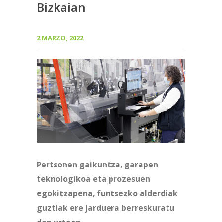
Bizkaian
2 MARZO, 2022
Pertsonen gaikuntza, garapen
teknologikoa eta prozesuen
egokitzapena, funtsezko alderdiak
guztiak ere jarduera berreskuratu
den urtean.