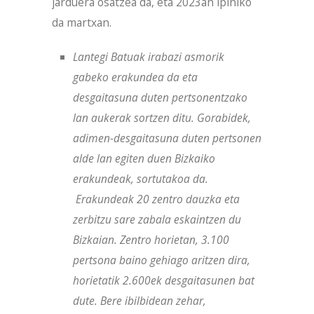
jarduera osatzea da, eta 2023an ipiniko
da martxan.
Lantegi Batuak irabazi asmorik
gabeko erakundea da eta
desgaitasuna duten pertsonentzako
lan aukerak sortzen ditu. Gorabidek,
adimen-desgaitasuna duten pertsonen
alde lan egiten duen Bizkaiko
erakundeak, sortutakoa da.
Erakundeak 20 zentro dauzka eta
zerbitzu sare zabala eskaintzen du
Bizkaian. Zentro horietan, 3.100
pertsona baino gehiago aritzen dira,
horietatik 2.600ek desgaitasunen bat
dute. Bere ibilbidean zehar,