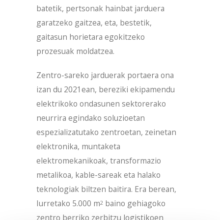
batetik, pertsonak hainbat jarduera
garatzeko gaitzea, eta, bestetik,
gaitasun horietara egokitzeko
prozesuak moldatzea.
Zentro-sareko jarduerak portaera ona
izan du 2021ean, bereziki ekipamendu
elektrikoko ondasunen sektorerako
neurrira egindako soluzioetan
espezializatutako zentroetan, zeinetan
elektronika, muntaketa
elektromekanikoak, transformazio
metalikoa, kable-sareak eta halako
teknologiak biltzen baitira. Era berean,
Iurretako 5.000 m
baino gehiagoko
2
zentro berriko zerbitzu logistikoen