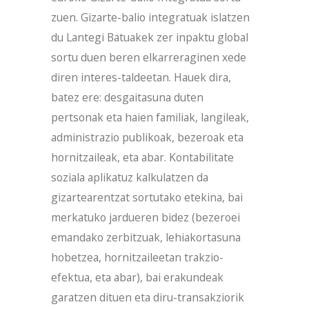
zuen. Gizarte-balio integratuak islatzen
du Lantegi Batuakek zer inpaktu global
sortu duen beren elkarreraginen xede
diren interes-taldeetan. Hauek dira,
batez ere: desgaitasuna duten
pertsonak eta haien familiak, langileak,
administrazio publikoak, bezeroak eta
hornitzaileak, eta abar. Kontabilitate
soziala aplikatuz kalkulatzen da
gizartearentzat sortutako etekina, bai
merkatuko jardueren bidez (bezeroei
emandako zerbitzuak, lehiakortasuna
hobetzea, hornitzaileetan trakzio-
efektua, eta abar), bai erakundeak
garatzen dituen eta diru-transakziorik