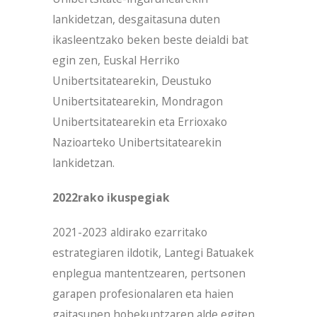
lankidetzan, desgaitasuna duten
ikasleentzako beken beste deialdi bat
egin zen, Euskal Herriko
Unibertsitatearekin, Deustuko
Unibertsitatearekin, Mondragon
Unibertsitatearekin eta Errioxako
Nazioarteko Unibertsitatearekin
lankidetzan.
2022rako ikuspegiak
2021-2023 aldirako ezarritako
estrategiaren ildotik, Lantegi Batuakek
enplegua mantentzearen, pertsonen
garapen profesionalaren eta haien
gaitasunen hobekuntzaren alde egiten