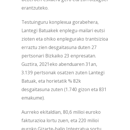
erantzuteko.
Testuinguru konplexua gorabehera,
Lantegi Batuakek enplegu-mailari eutsi
zioten eta ohiko enplegurako trantsizioa
erraztu zien desgaitasuna duten 27
pertsonari Bizkaiko 23 enpresatan.
Guztira, 2021eko abenduaren 31an,
3.139 pertsonak osatzen zuten Lantegi
Batuak, eta horietatik % 82k
desgaitasuna zuten (1.740 gizon eta 831
emakume).
Aurreko ekitaldian, 80,6 milioi euroko
fakturazioa lortu zuen, eta 220 milioi
euroko Gizarte-balio Integratua sortu