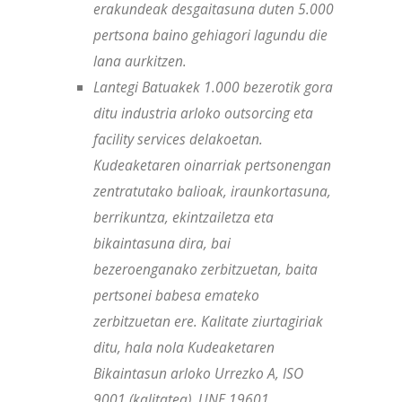
erakundeak desgaitasuna duten 5.000
pertsona baino gehiagori lagundu die
lana aurkitzen.
Lantegi Batuakek 1.000 bezerotik gora
ditu industria arloko outsorcing eta
facility services delakoetan.
Kudeaketaren oinarriak pertsonengan
zentratutako balioak, iraunkortasuna,
berrikuntza, ekintzailetza eta
bikaintasuna dira, bai
bezeroenganako zerbitzuetan, baita
pertsonei babesa emateko
zerbitzuetan ere. Kalitate ziurtagiriak
ditu, hala nola Kudeaketaren
Bikaintasun arloko Urrezko A, ISO
9001 (kalitatea), UNE 19601