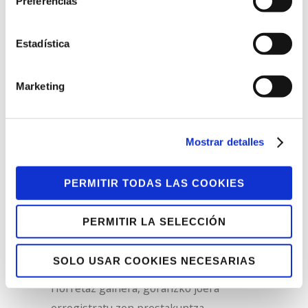
Bizkaiko 40 udalerritan dago eta hainbat
Preferencias
alorretako soluzioak eskaintzen dituzte,
hala nola garbiketa, lorezaintza,
Estadística
dokumentu-kudeaketa edo
mendekotasuna edo desgaitasuna duten
Marketing
pertsonentzat egokitutako soluzioak
(etxeko otordu-zerbitzuak eta autonomia
pertsonaleko produktuak, esaterako).
Mostrar detalles
Prestakuntzaren aldeko apustua
PERMITIR TODAS LAS COOKIES
Urtean 42.000 ordu baino gehiago eman
PERMITIR LA SELECCIÓN
ziren pertsonen trebakuntza
hobetzeko, batez ere desgaitasuna
SOLO USAR COOKIES NECESARIAS
duten pertsonengana zuzendurik.
Horretaz gainera, goranzko joera
erregistratu zen prestakuntza