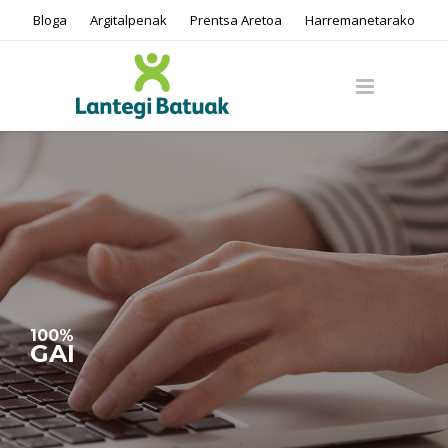
Bloga
Argitalpenak
Prentsa Aretoa
Harremanetarako
100%
GAI