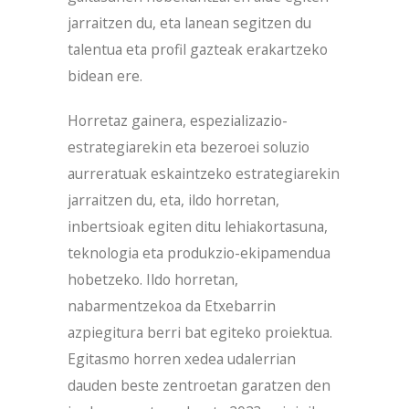
jarraitzen du, eta lanean segitzen du
talentua eta profil gazteak erakartzeko
bidean ere.
Horretaz gainera, espezializazio-
estrategiarekin eta bezeroei soluzio
aurreratuak eskaintzeko estrategiarekin
jarraitzen du, eta, ildo horretan,
inbertsioak egiten ditu lehiakortasuna,
teknologia eta produkzio-ekipamendua
hobetzeko. Ildo horretan,
nabarmentzekoa da Etxebarrin
azpiegitura berri bat egiteko proiektua.
Egitasmo horren xedea udalerrian
dauden beste zentroetan garatzen den