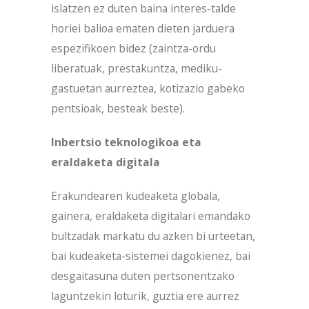
islatzen ez duten baina interes-talde
horiei balioa ematen dieten jarduera
espezifikoen bidez (zaintza-ordu
liberatuak, prestakuntza, mediku-
gastuetan aurreztea, kotizazio gabeko
pentsioak, besteak beste).
Inbertsio teknologikoa eta
eraldaketa digitala
Erakundearen kudeaketa globala,
gainera, eraldaketa digitalari emandako
bultzadak markatu du azken bi urteetan,
bai kudeaketa-sistemei dagokienez, bai
desgaitasuna duten pertsonentzako
laguntzekin loturik, guztia ere aurrez