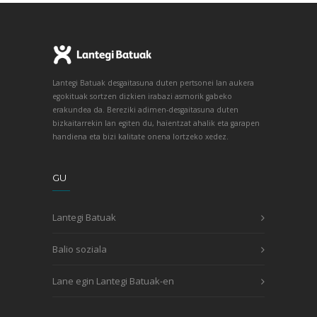
Lantegi Batuak desgaitasuna duten pertsonei lan aukera
egokituak sortzen dizkien irabazi asmorik gabeko
erakundea da. Bereziki adimen-desgaitasuna duten
bizkaitarrekin lan egiten du, haientzat ahalik eta garapen
handiena eta bizi kalitate onena lortzeko xedez.
GU
Lantegi Batuak
Balio soziala
Lane egin Lantegi Batuak-en