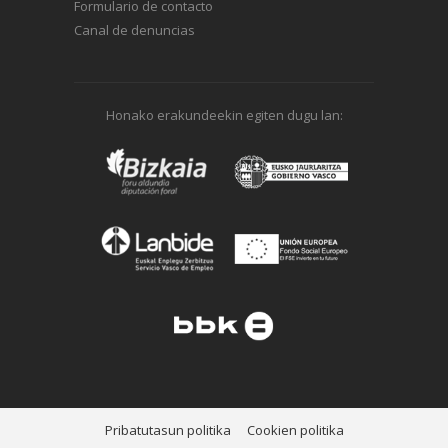
Formulario de contacto
Canal de denuncias
Honako erakundeekin egiten dugu lan:
Pribatutasun politika
Cookien politika