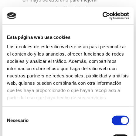
nuestra comunicación digital,
especialmente a la hora de difundir
nuestros valores y misión social, al
tiempo que damos a conocer nuestros
Esta página web usa cookies
servicios en el
área industrial
y de
Las cookies de este sitio web se usan para personalizar
servicios
. Como complemento, además,
el contenido y los anuncios, ofrecer funciones de redes
lanzamos este blog cienporciencapaces,
sociales y analizar el tráfico. Además, compartimos
información sobre el uso que haga del sitio web con
en el que tratamos de demostrar, día a
nuestros partners de redes sociales, publicidad y análisis
día, la realidad y el gran papel de las
web, quienes pueden combinarla con otra información
personas con discapacidad en el
que les haya proporcionado o que hayan recopilado a
panorama laboral de Bizkaia.
partir del uso que haya hecho de sus servicios.
Queremos aprovechar para agradecer a
Selección
Deia este reconocimiento y para felicitar
Necesario
de
al equipo interno y externo que ha
consentimiento