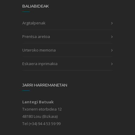
BALIABIDEAK
Argitalpenak
Prentsa aretoa
Urteroko memoria
Eskaera inprimakia
JARRI HARREMANETAN
Lantegi Batuak
Txorierri etorbidea 12
48180 Loiu (Bizkaia)
Tel (+34) 94 4 53 59 99