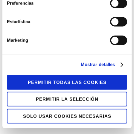
desarrollado nuestra web, así como al
Preferencias
resto de personas y organizaciones que
fueron reconocidas ayer, como Bilbao
Estadística
Dendak, Estrategia Empresarial, SPRI,
Herri Krossa, Ulibarri Euskaltegia, Erlanz
Marketing
Plaza, Mikel Agirregabiria y Urko
Fernández de Pantallas Amigas.
Mostrar detalles
Zorionak denoi!
PERMITIR TODAS LAS COOKIES
Facebook
Twitter
Tumblr
PERMITIR LA SELECCIÓN
Pinterest
Google+
LinkedIn
E-Mail
SOLO USAR COOKIES NECESARIAS