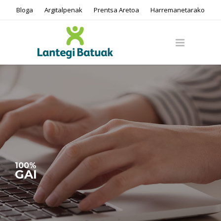
Bloga
Argitalpenak
Prentsa Aretoa
Harremanetarako
100%
GAI