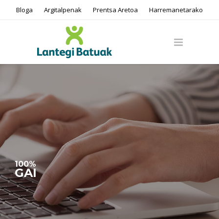
Bloga
Argitalpenak
Prentsa Aretoa
Harremanetarako
100%
GAI