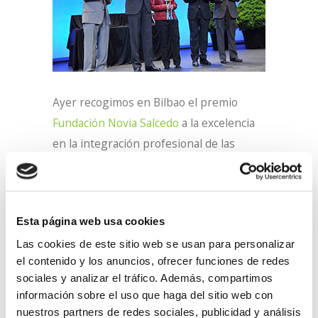
Ayer recogimos en Bilbao el premio
Fundación Novia Salcedo
a la excelencia
en la integración profesional de las
personas jóvenes, concretamente en de
la categoría ONGs e instituciones.
Lantegi Batuak ha sido reconocida por
Esta página web usa cookies
“su larga y meritoria trayectoria en la
Las cookies de este sitio web se usan para personalizar
inserción laboral de jóvenes con
el contenido y los anuncios, ofrecer funciones de redes
sociales y analizar el tráfico. Además, compartimos
discapacidad y en riesgo de exclusión”. Y
información sobre el uso que haga del sitio web con
es que nuestro
objetivo
, en este sentido,
nuestros partners de redes sociales, publicidad y análisis