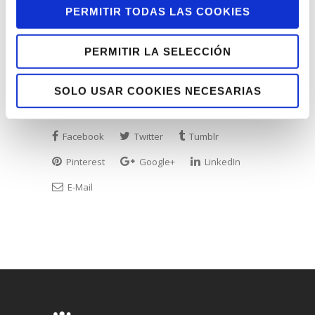
también reconocido el centro educativo
PERMITIR TODAS LAS COOKIES
Nazaret de Donostia. Y en el resto de
categorías, Novia Salcedo premió a
PERMITIR LA SELECCIÓN
Benita Ferrero-Waldner, Leroy Merlin,
Sao Prat y Enrique Valentín Iglesias.
SOLO USAR COOKIES NECESARIAS
Facebook
Twitter
Tumblr
Pinterest
Google+
LinkedIn
E-Mail