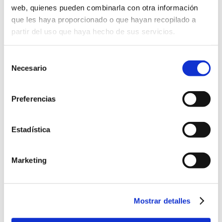
es trabajar para que las personas
web, quienes pueden combinarla con otra información
jóvenes con discapacidad de Bizkaia
que les haya proporcionado o que hayan recopilado a
tengan las mismas oportunidades para
partir del uso que haya hecho de sus servicios.
formar parte de la sociedad en Bizkaia, a
Selección
través de la capacitación, la formación y
Necesario
de
las oportunidades de empleo que
consentimiento
puedan encontrar en Lantegi Batuak.
Preferencias
Ayer fue Zoiartze Villar, usuaria del taller
de Sondika, la encargada de recoger el
Estadística
premio, representando a todas las
personas que formamos Lantegi Batuak
Marketing
y que trabajamos para lograr esta
inclusión.
Mostrar detalles
En la categoría ONGs e instituciones fue