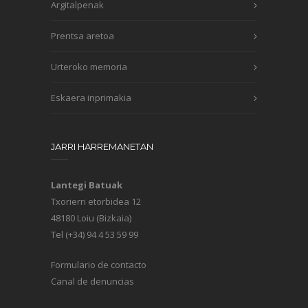
Argitalpenak
Prentsa aretoa
Urteroko memoria
Eskaera inprimakia
JARRI HARREMANETAN
Lantegi Batuak
Txorierri etorbidea 12
48180 Loiu (Bizkaia)
Tel (+34) 94 4 53 59 99
Formulario de contacto
Canal de denuncias