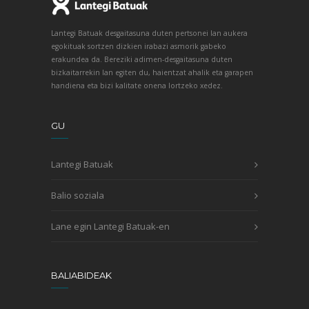
Lantegi Batuak desgaitasuna duten pertsonei lan aukera
egokituak sortzen dizkien irabazi asmorik gabeko
erakundea da. Bereziki adimen-desgaitasuna duten
bizkaitarrekin lan egiten du, haientzat ahalik eta garapen
handiena eta bizi kalitate onena lortzeko xedez.
GU
Lantegi Batuak
Balio soziala
Lane egin Lantegi Batuak-en
BALIABIDEAK