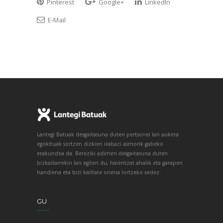
Pinterest
Google+
LinkedIn
E-Mail
Lantegi Batuak desgaitasuna duten pertsonei lan aukera
egokituak sortzen dizkien irabazi asmorik gabeko
erakundea da. Bereziki adimen-desgaitasuna duten
bizkaitarrekin lan egiten du, haientzat ahalik eta garapen
handiena eta bizi kalitate onena lortzeko xedez.
GU