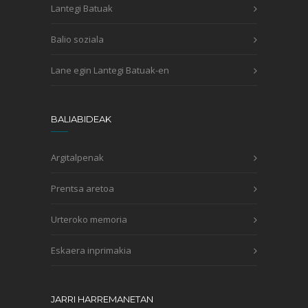
Lantegi Batuak
Balio soziala
Lane egin Lantegi Batuak-en
BALIABIDEAK
Argitalpenak
Prentsa aretoa
Urteroko memoria
Eskaera inprimakia
JARRI HARREMANETAN