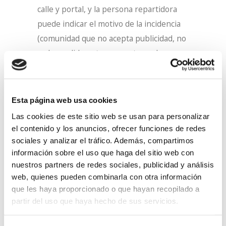
calle y portal, y la persona repartidora
puede indicar el motivo de la incidencia
(comunidad que no acepta publicidad, no
se ha podido entregar, entregado en
cestillo, entregado a portero, etc.). De
esta forma se registra cualquier
situación en la que la publicidad no se
Esta página web usa cookies
haya podido entregar como el cliente ha
Las cookies de este sitio web se usan para personalizar
solicitado y éste puede recibir un
el contenido y los anuncios, ofrecer funciones de redes
informe completo sobre los resultados.
sociales y analizar el tráfico. Además, compartimos
información sobre el uso que haga del sitio web con
Además, el programa traza la ruta
nuestros partners de redes sociales, publicidad y análisis
realizada gracias a la geolocalización.
web, quienes pueden combinarla con otra información
que les haya proporcionado o que hayan recopilado a
Otra ventaja de la aplicación es que, al
partir del uso que haya hecho de sus servicios.
estar instalada en
smartphones
(una
gama robusta y resistente al agua), las