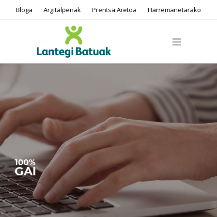
Bloga
Argitalpenak
Prentsa Aretoa
Harremanetarako
100%
GAI