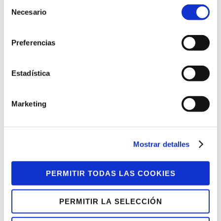
Selección
personas encargadas del reparto
Necesario
de
publicitario pueden orientarse utilizando
consentimiento
mapas online o incluso llamar o recibir
Preferencias
llamadas si fuera necesario. En el caso de
las personas con discapacidad auditiva
Estadística
severa, disponemos de un smartwatch
(reloj inteligente) que les avisa cuando
Marketing
reciben una llamada a través de la
vibración del propio reloj.
Mostrar detalles
Esta nueva aplicación contribuye a la
satisfacción del cliente, puesto que la
PERMITIR TODAS LAS COOKIES
mejora en la gestión de las campañas se
suma a la gran efectividad del servicio,
PERMITIR LA SELECCIÓN
que se rige por la consigna de agotar