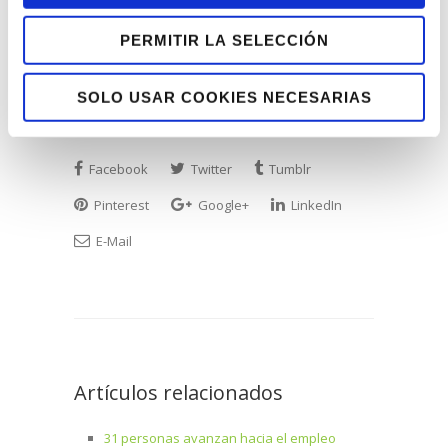
dedicados a la innovación en el sector de
la Formación Profesional, para la
PERMITIR LA SELECCIÓN
inclusión social de las personas
pertenecientes a grupos desfavorecidos.
SOLO USAR COOKIES NECESARIAS
Facebook
Twitter
Tumblr
Pinterest
Google+
LinkedIn
E-Mail
Artículos relacionados
31 personas avanzan hacia el empleo