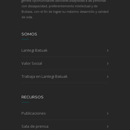
genera oportunidades laborales adaptadas a las personas
con discapacidad, preferentemente intelectual y de
Bizkaia, con el fin de lograr su máximo desarrollo y calidad
de vida.
SOMOS
Lantegi Batuak
Valor Social
Trabaja en Lantegi Batuak
RECURSOS
Publicaciones
Sala de prensa