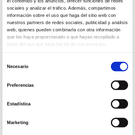
el contenido y los anuncios, ofrecer funciones de redes
sociales y analizar el tráfico. Además, compartimos
información sobre el uso que haga del sitio web con
nuestros partners de redes sociales, publicidad y análisis
web, quienes pueden combinarla con otra información
Ha sido una interesante oportunidad,
que les haya proporcionado o que hayan recopilado a
desde el punto de vista formativo:
partir del uso que haya hecho de sus servicios.
nuestros equipos avanzan así en su
capacitación y su especialización y serán
Selección
Necesario
de
capaces de ampliar su oferta, así como
consentimiento
de poder dar un servicio más completo al
Preferencias
cliente. Nuestro
servicio de Jardinería
está formado por 119 personas que
Estadística
trabajan para clientes del sector público
y privado por toda Bizkaia.
Marketing
Por otro lado, una vez más