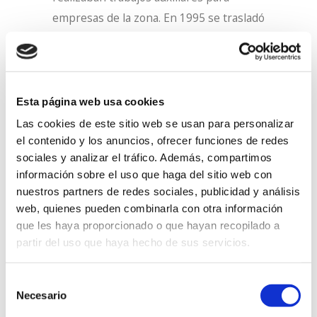
empresas de la zona. En 1995 se trasladó
su actividad a la ubicación actual en el
polígono Txaporta.
Además de las personas que trabajan en
Esta página web usa cookies
el centro de Gernika-Lumo, Lantegi
Las cookies de este sitio web se usan para personalizar
Batuak emplea a otras 51 personas en la
el contenido y los anuncios, ofrecer funciones de redes
comarca de Busturialdea-Urdaibai, que
sociales y analizar el tráfico. Además, compartimos
prestan servicios de jardinería y limpieza
información sobre el uso que haga del sitio web con
nuestros partners de redes sociales, publicidad y análisis
en distintos equipamientos. Entre ellos
web, quienes pueden combinarla con otra información
figuran el Ayuntamiento de Busturia,
que les haya proporcionado o que hayan recopilado a
Ekoetxea Urdaibai, la residencia del IFAS
partir del uso que haya hecho de sus servicios.
de Mundaka, las residencias Olabe
Selección
(Muxika) y Calzada (Gernika-Lumo), las
Necesario
de
Colonias Centro Urdaibai, el Hospital
consentimiento