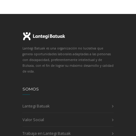
Lantegi Batuak es una organización no lucrativa que
genera oportunidades laborales adaptadas a las personas
con discapacidad, preferentemente intelectual y de
Bizkaia, con el fin de lograr su máximo desarrollo y calidad
de vida.
SOMOS
Lantegi Batuak
Valor Social
Trabaja en Lantegi Batuak