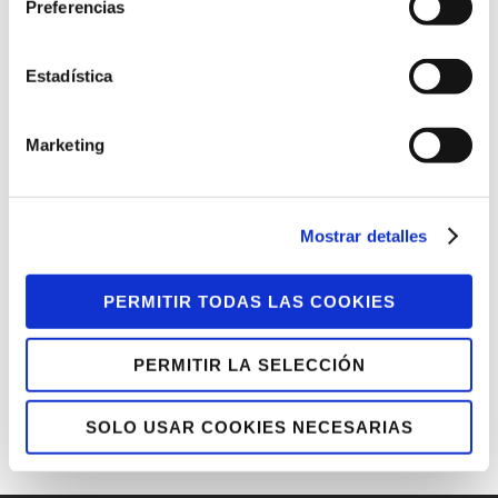
Preferencias
personas.
En la foto, de izquierda a derecha: Jon
Estadística
Zárate (gerente de Bilbao Dendak), Txema
Franco (director general de Lantegi Batuak)
Marketing
y Javier López (presidente de Bilbao
Dendak)
Mostrar detalles
Facebook
Twitter
Tumblr
PERMITIR TODAS LAS COOKIES
Pinterest
Google+
LinkedIn
E-Mail
PERMITIR LA SELECCIÓN
SOLO USAR COOKIES NECESARIAS