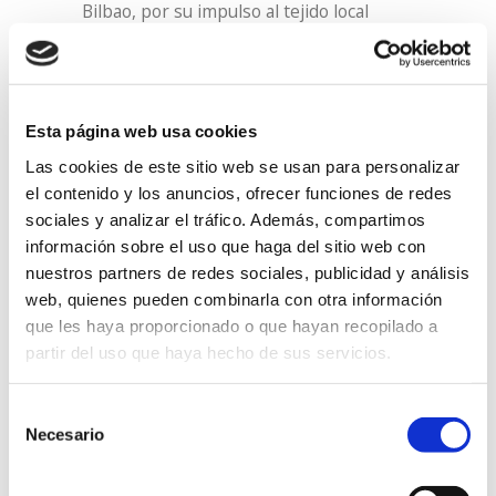
Bilbao, por su impulso al tejido local
comercial y por la manera que tienen de
promocionarlo. Muchos aplausos y
mucha emoción destilada, tanto por el
Esta página web usa cookies
Presidente, Javier López, como por los
Las cookies de este sitio web se usan para personalizar
miembros de esta asociación y que
el contenido y los anuncios, ofrecer funciones de redes
estaban allí presentes con nosotros.
sociales y analizar el tráfico. Además, compartimos
información sobre el uso que haga del sitio web con
En este acto, además, hemos contribuido
nuestros partners de redes sociales, publicidad y análisis
con una ponencia sobre «Innovación al
web, quienes pueden combinarla con otra información
servicio de la generación de empleo»,
que les haya proporcionado o que hayan recopilado a
contando nuestra experiencia en
partir del uso que haya hecho de sus servicios.
diversificación, adaptación al tejido
Selección
empresarial de Bizkaia, buscando la
Necesario
de
transformación de las necesidades de las
consentimiento
empresas en oportunidades para las