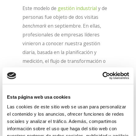
Este modelo de
gestión industrial
y de
personas fue objeto de dos visitas
benchmark
en septiembre. En ellas,
profesionales de empresas líderes
vinieron a conocer nuestra gestión
diaria, basada en la planificación y
medición, el flujo de transformación o
rediseño de línea, la adecuación de los
puestos a las personas, sistemas poka-
yoke o la integración de puestos.
Esta página web usa cookies
Kaizen Lab es una
iniciativa
sin ánimo de
Las cookies de este sitio web se usan para personalizar
lucro cuyo objetivo es impulsar la
el contenido y los anuncios, ofrecer funciones de redes
cooperación empresarial. Potencia la
sociales y analizar el tráfico. Además, compartimos
creatividad y la co-creación y la
información sobre el uso que haga del sitio web con
nuestros partners de redes sociales, publicidad y análisis