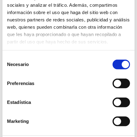
sociales y analizar el tráfico. Además, compartimos
Apoyo de Lantegi Batuak, las empresas
información sobre el uso que haga del sitio web con
interesadas en contratar a personas con
nuestros partners de redes sociales, publicidad y análisis
discapacidad encuentran todo el
web, quienes pueden combinarla con otra información
asesoramiento gratuito que necesitan
que les haya proporcionado o que hayan recopilado a
partir del uso que haya hecho de sus servicios.
para llevar a cabo esta contratación. El
equipo de profesionales que lo
Selección
componen trabaja para buscar e
Necesario
de
identificar oportunidades laborales,
consentimiento
sensibilizar y asesorar a las empresas
Preferencias
sobre legislación y ayudas y acompañar,
tanto a la empresa como a la persona
Estadística
contratada, aportando apoyos, formación
y seguimiento.
Marketing
Con las nuevas incorporaciones el