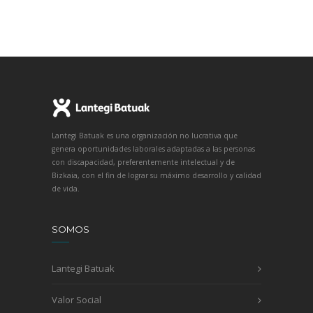
Lantegi Batuak es una organización no lucrativa que
genera oportunidades laborales adaptadas a las personas
con discapacidad, preferentemente intelectual y de
Bizkaia, con el fin de lograr su máximo desarrollo y calidad
de vida.
SOMOS
Lantegi Batuak
Valor Social