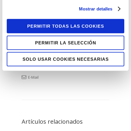
pasado año, son ya 140 las personas las
personas que están trabajando en 99
Mostrar detalles
empresas que han apostado por la
inclusión y la diversidad, contribuyendo
PERMITIR TODAS LAS COOKIES
así a una Bizkaia más responsable.
PERMITIR LA SELECCIÓN
Facebook
Twitter
Tumblr
SOLO USAR COOKIES NECESARIAS
Pinterest
Google+
LinkedIn
E-Mail
Artículos relacionados