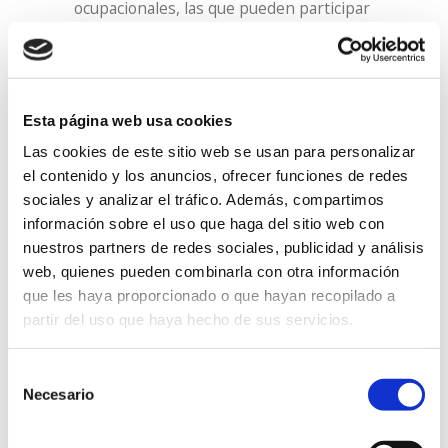
ocupacionales, las que pueden participar
en el proyecto junto a 40 profesionales.
Puedes profundizar en los antecedentes
de este proyecto leyendo nuestras
Esta página web usa cookies
publicaciones sobre envejecimiento:
Las cookies de este sitio web se usan para personalizar
el contenido y los anuncios, ofrecer funciones de redes
Deterioro y envejecimiento de las
sociales y analizar el tráfico. Además, compartimos
personas con discapacidad
información sobre el uso que haga del sitio web con
nuestros partners de redes sociales, publicidad y análisis
intelectual en el servicio ocupacional
web, quienes pueden combinarla con otra información
y en el Centro especial de Empleo de
que les haya proporcionado o que hayan recopilado a
Lantegi Batuak (2013).
partir del uso que haya hecho de sus servicios.
La Investigación sobre el
envejecimiento y deterioro de las
Selección
personas con discapacidad
Necesario
de
consentimiento
intelectual en el ámbito ocupacional