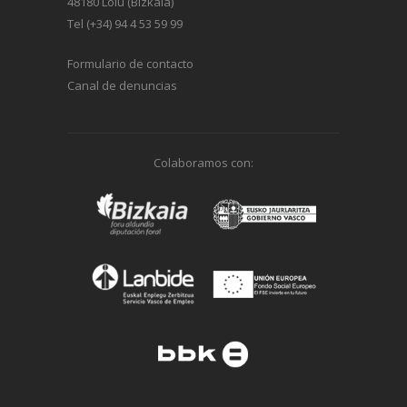
48180 Loiu (Bizkaia)
Tel (+34) 94 4 53 59 99
Formulario de contacto
Canal de denuncias
Colaboramos con: