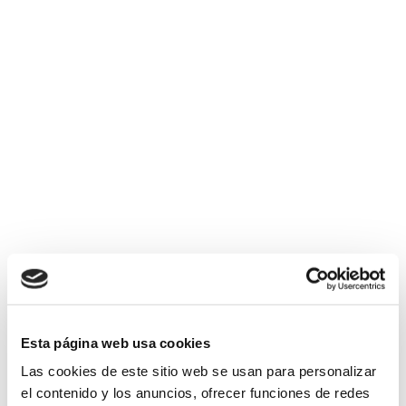
Nuevas becas de prácticas
para estudiantes con
discapacidad
Ya está abierto el plazo para solicitar una
de las becas universitarias para
estudiantes con discapacidad o recién
tituladas. Volvemos...
Esta página web usa cookies
Las cookies de este sitio web se usan para personalizar
el contenido y los anuncios, ofrecer funciones de redes
31 OCTUBRE, 2024