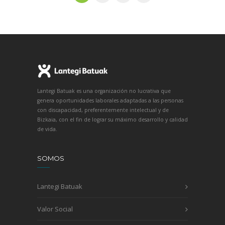
Lantegi Batuak es una organización no lucrativa que
genera oportunidades laborales adaptadas a las personas
con discapacidad, preferentemente intelectual y de
Bizkaia, con el fin de lograr su máximo desarrollo y calidad
de vida.
SOMOS
Lantegi Batuak
Valor Social