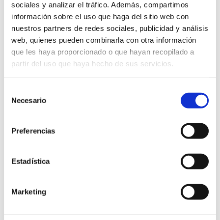
sociales y analizar el tráfico. Además, compartimos
información sobre el uso que haga del sitio web con
Nuestras soluciones para la
nuestros partners de redes sociales, publicidad y análisis
industria en Matelec 2024
web, quienes pueden combinarla con otra información
que les haya proporcionado o que hayan recopilado a
Volvemos una edición más a Matelec, el
partir del uso que haya hecho de sus servicios.
Salón Internacional de Soluciones para la
Industria Eléctrica y Electrónica. Donde
Selección
mostraremos nuestras soluciones...
Necesario
de
consentimiento
Preferencias
Estadística
Marketing
16 ABRIL, 2024