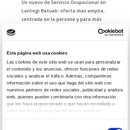
Un nuevo de Servicio Ocupacional en
Lantegi Batuak: oferta más amplia,
centrada en la persona y para más
personas
En 2024, llevamos a cabo una revisión de
nuestro modelo de Servicio Ocupacional,
Esta página web usa cookies
que dio paso a la definición de un nuevo
Las cookies de este sitio web se usan para personalizar
servicio, centrado en una oferta más
el contenido y los anuncios, ofrecer funciones de redes
amplia, adecuada para las diferentes
sociales y analizar el tráfico. Además, compartimos
información sobre el uso que haga del sitio web con
capacidades e intereses de las personas.
nuestros partners de redes sociales, publicidad y análisis
web, quienes pueden combinarla con otra información
En 2025, estamos desarrollando el nuevo
que les haya proporcionado o que hayan recopilado a
modelo diseñado, basado en:
partir del uso que haya hecho de sus servicios.
Aprendizaje a lo largo de toda la vida
Selección
Trabajo