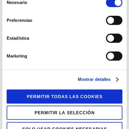
Necesario
de
Bienestar y salud
consentimiento
Vida comunitaria, social y cívica.
Preferencias
El interés de la persona, en el centro
Estadística
Por ello, además del modelo del servicio
ya existente, enfocado al empleo, y de
Marketing
Egokiplan
, centrado en el
envejecimiento activo, se impulsarán, de
manera progresiva, nuevas actividades,
Mostrar detalles
en nuevos entornos y en colaboración
con los agentes sociales.
PERMITIR TODAS LAS COOKIES
De esta forma, estamos trabajando la
PERMITIR LA SELECCIÓN
colaboración con entidades y
organismos públicos para la realización
SOLO USAR COOKIES NECESARIAS