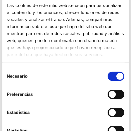
nos invitan a reflexionar sobre el papel
Las cookies de este sitio web se usan para personalizar
de las personas con discapacidad en una
el contenido y los anuncios, ofrecer funciones de redes
sociedad en constante transformación.
sociales y analizar el tráfico. Además, compartimos
información sobre el uso que haga del sitio web con
La Semana Europea de la Gestión
nuestros partners de redes sociales, publicidad y análisis
Avanzada, organizada por Euskalit, es el
web, quienes pueden combinarla con otra información
que les haya proporcionado o que hayan recopilado a
encuentro de referencia que promueve
partir del uso que haya hecho de sus servicios.
la difusión de modelos de gestión
innovadores, sostenibles y orientados a
Selección
la mejora continua.
Necesario
de
consentimiento
Este año, Lantegi Batuak colabora en la
Preferencias
organización dentro del grupo de
entidades Astezaleak e
invita
a
Estadística
empresas y profesionales a unirse a
participar; hay
35 actos
en múltiples
Marketing