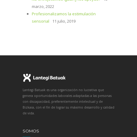
marzo, 2022
Profesionalizamos la estimulación
sensorial
11 julio, 2019
Lantegi Batuak es una organización no lucrativa que
genera oportunidades laborales adaptadas a las personas
con discapacidad, preferentemente intelectual y de
Bizkaia, con el fin de lograr su máximo desarrollo y calidad
de vida.
SOMOS