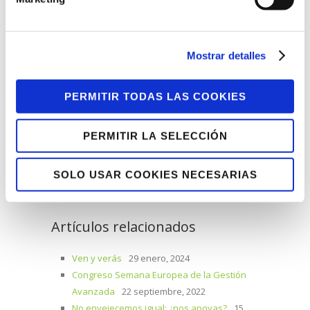
formatos (presencial, streaming u
online), hasta el próximo 22 de octubre.
Mostrar detalles
Facebook
Twitter
Tumblr
PERMITIR TODAS LAS COOKIES
Pinterest
Google+
LinkedIn
E-Mail
PERMITIR LA SELECCIÓN
SOLO USAR COOKIES NECESARIAS
Artículos relacionados
Ven y verás
29 enero, 2024
Congreso Semana Europea de la Gestión
Avanzada
22 septiembre, 2022
No envejecemos igual: ¿nos apoyas?
15