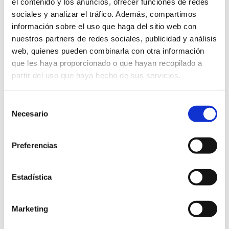
el contenido y los anuncios, ofrecer funciones de redes
sociales y analizar el tráfico. Además, compartimos
Lantegi Batuak lleva presente en Basauri
información sobre el uso que haga del sitio web con
desde hace treinta años. En estas
nuestros partners de redes sociales, publicidad y análisis
décadas nuestra organización ha
web, quienes pueden combinarla con otra información
evolucionado mucho, al igual que el
que les haya proporcionado o que hayan recopilado a
partir del uso que haya hecho de sus servicios.
propio centro. En la actualidad, 123
personas dan servicio a empresas del
Selección
sector automoción
y del
sector eléctrico
Necesario
de
desde el taller y 190 vecinas y vecinos de
consentimiento
Basauri trabajan en Lantegi Batuak, bien
Preferencias
en alguno de nuestros centros o en
nuestros servicios.
Estadística
Facebook
Twitter
Tumblr
Marketing
Pinterest
Google+
LinkedIn