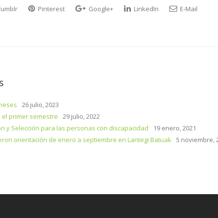
umblr
Pinterest
Google+
LinkedIn
E-Mail
s
 meses
26 julio, 2023
 el primer semestre
29 julio, 2022
ón y Selección para las personas con discapacidad
19 enero, 2021
eron orientación de enero a septiembre en Lantegi Batuak
5 noviembre, 