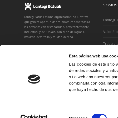
SOMOS
Lantegi Batuak es una organización no lucrativa
Lantegi 
que genera oportunidades laborales adaptadas a
las personas con discapacidad, preferentemente
Valor Soc
intelectual y de Bizkaia, con el fin de lograr su
máximo desarrollo y calidad de vida.
Trabaja 
Esta página web usa cook
Las cookies de este sitio 
de redes sociales y analiz
sitio web con nuestros par
combinarla con otra inform
que haya hecho de sus ser
Selección