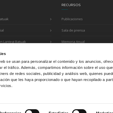
RECURSOS
Batuak
Publicaciones
ial
Sala de prensa
en Lantegi Batuak
Memoria Anual
Impreso de solicitud
ies
web se usan para personalizar el contenido y los anuncios, ofrec
ar el tráfico. Además, compartimos información sobre el uso que
tners de redes sociales, publicidad y análisis web, quienes pue
Colaboramos con:
ación que les haya proporcionado o que hayan recopilado a parti
vicios.