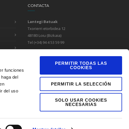
CONTACTA
Lantegi Batuak
Txorierri etorbidea 12
48180 Loiu (Bizkaia)
Tel (+34) 94 4 53 59 99
Formulario de contacto
Canal de denuncias
PERMITIR TODAS LAS
COOKIES
er funciones
 haga del
PERMITIR LA SELECCIÓN
den
r del uso
SOLO USAR COOKIES
NECESARIAS