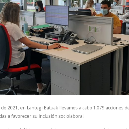
 de 2021, en Lantegi Batuak llevamos a cabo 1.079 acciones d
as a favorecer su inclusión sociolaboral.