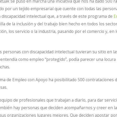
tuak se puso en marcha una iniciativa que nos ha dado 500 ra
o por un tejido empresarial que cuente con todas las person
 discapacidad intelectual que, a través de este programa de
E
la de la inclusión y del trabajo bien hecho en todos los sect
n, los servicio o la industria, pasando por el comercio y, en 
s personas con discapacidad intelectual tuvieran su sitio en 
e entendía como empleo “protegido”, podía parecer una locura
chas.
ama de Empleo con Apoyo ha posibilitado 500 contrataciones 
sas.
quipo de profesionales que trabajan a diario, para dar servici
también hay personas que deciden acompañarnos y creer en l
 sus organizaciones lugares mejores. Que deciden apostar por