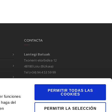
CONTACTA
Lantegi Batuak
Txorierri etorbidea 12
48180 Loiu (Bizkaia)
Tel (+34) 94 4 53 59 99
Formulario de contacto
Canal de denuncias
PERMITIR TODAS LAS
COOKIES
er funciones
 haga del
PERMITIR LA SELECCIÓN
den