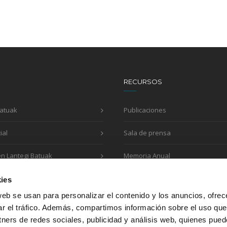
RECURSOS
Batuak
Publicaciones
ial
Sala de prensa
en Lantegi Batuak
Memoria Anual
Impreso de solicitud
ies
web se usan para personalizar el contenido y los anuncios, ofrec
ar el tráfico. Además, compartimos información sobre el uso que
tners de redes sociales, publicidad y análisis web, quienes pue
Colaboramos con: