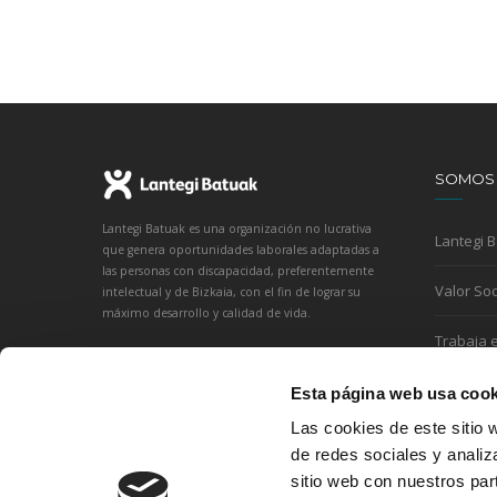
SOMOS
Lantegi Batuak es una organización no lucrativa
Lantegi 
que genera oportunidades laborales adaptadas a
las personas con discapacidad, preferentemente
Valor Soc
intelectual y de Bizkaia, con el fin de lograr su
máximo desarrollo y calidad de vida.
Trabaja 
Esta página web usa cook
Las cookies de este sitio 
de redes sociales y analiz
sitio web con nuestros par