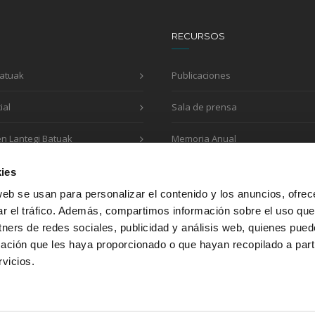
RECURSOS
Batuak
Publicaciones
ial
Sala de prensa
en Lantegi Batuak
Memoria Anual
Impreso de solicitud
ies
web se usan para personalizar el contenido y los anuncios, ofrec
ar el tráfico. Además, compartimos información sobre el uso que
tners de redes sociales, publicidad y análisis web, quienes pue
Colaboramos con:
ación que les haya proporcionado o que hayan recopilado a parti
vicios.