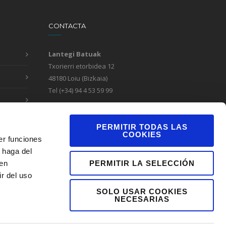
CONTACTA
Lantegi Batuak
Txorierri etorbidea 12
48180 Loiu (Bizkaia)
Tel (+34) 94 4 53 59 99
Formulario de contacto
Canal de denuncias
PERMITIR TODAS LAS
COOKIES
er funciones
 haga del
PERMITIR LA SELECCIÓN
den
r del uso
SOLO USAR COOKIES
NECESARIAS