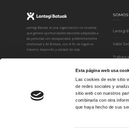
SOMOS
Lantegi Batuak es una organización no lucrativa
Lantegi 
que genera oportunidades laborales adaptadas a
las personas con discapacidad, preferentemente
Valor Soc
intelectual y de Bizkaia, con el fin de lograr su
máximo desarrollo y calidad de vida.
Trabaja 
Esta página web usa cook
Las cookies de este sitio 
de redes sociales y analiz
sitio web con nuestros par
combinarla con otra inform
que haya hecho de sus ser