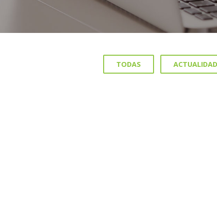
TODAS
ACTUALIDA
15 MARZO, 2022
No envejecemos igual: ¿nos apoyas?