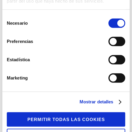
partir del uso que haya hecho de sus servicios.
Selección
Necesario
de
consentimiento
Preferencias
29 MARZO, 2021
Estadística
Compartiendo Empleo con
Marketing
Apoyo
En los últimos meses, personas que
están trabajando en empresas
Mostrar detalles
ordinarias a través del programa de
Empleo con Apoyo, están...
PERMITIR TODAS LAS COOKIES