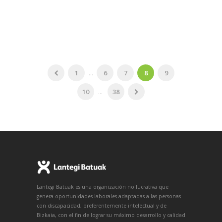
intelectual acaban de comenzar un
proceso formativo para obtener el
certificado de profesionalidad en
Operaciones Auxiliares...
1
...
6
7
8
9
10
...
38
Lantegi Batuak es una organización no lucrativa que
genera oportunidades laborales adaptadas a las personas
con discapacidad, preferentemente intelectual y de
Bizkaia, con el fin de lograr su máximo desarrollo y calidad