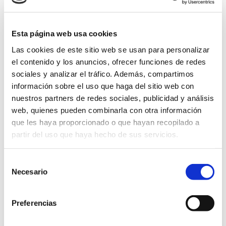
servicio ocupacional y que pueden estar
en situación de optar por dar el paso al
Esta página web usa cookies
empleo ordinario.
Las cookies de este sitio web se usan para personalizar
De esta forma, conocen mejor los
el contenido y los anuncios, ofrecer funciones de redes
sociales y analizar el tráfico. Además, compartimos
apoyos que existen, ven resueltas sus
información sobre el uso que haga del sitio web con
dudas a través de la voz de las personas
nuestros partners de redes sociales, publicidad y análisis
que ya han pasado por esa experiencia, y
web, quienes pueden combinarla con otra información
también conocen la variedad de puestos
que les haya proporcionado o que hayan recopilado a
de trabajo, de manera que pueden ver el
partir del uso que haya hecho de sus servicios.
abanico de posibilidades que ofrece el
Selección
empleo ordinario.
Necesario
de
consentimiento
Hasta el momento, estos encuentros,
que tienen un formato dinámico y
Preferencias
participativo, se han celebrado en los