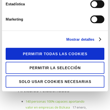
centros de Lantegi Batuak en Getxo,
Estadística
Zorrotza, Sestaobarri, Amorebieta y
Plazakola.
Marketing
Facebook
Twitter
Tumblr
Mostrar detalles
Pinterest
Google+
LinkedIn
E-Mail
PERMITIR TODAS LAS COOKIES
PERMITIR LA SELECCIÓN
SOLO USAR COOKIES NECESARIAS
Artículos relacionados
140 personas 100% capaces aportando
valor en empresas de Bizkaia
17 enero,