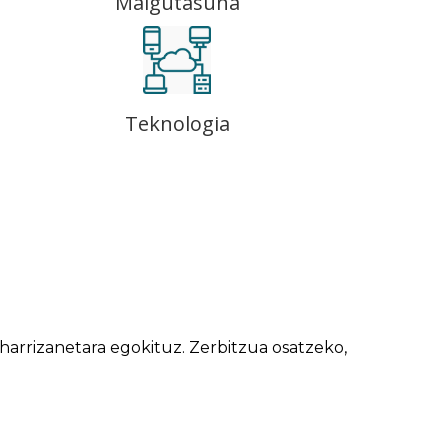
Malgutasuna
Teknologia
arrizanetara egokituz. Zerbitzua osatzeko,