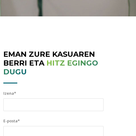
EMAN ZURE KASUAREN
BERRI ETA
HITZ EGINGO
DUGU
Izena*
E-posta*