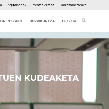
ga
Argitalpenak
Prentsa Aretoa
Harremanetarako
SONENTZAKO
BERRIKUNTZA
Euskera
UEN KUDEAKETA