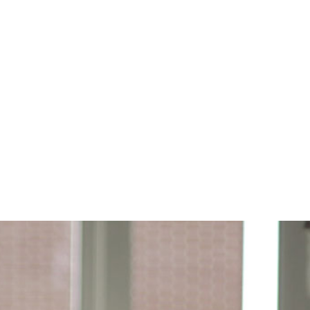
Deskargatu gure katalogoa
Enpresa eta administrazio publikoentzako
dugun zerbitzu eskaintza aurkituko duzu.
KATALOGOA DESKARGATU