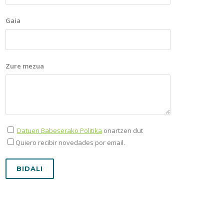
Gaia
Zure mezua
Datuen Babeserako Politika
onartzen dut
Quiero recibir novedades por email.