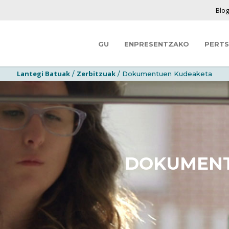
Blo
GU
ENPRESENTZAKO
PERT
Lantegi Batuak
Zerbitzuak
/
/ Dokumentuen Kudeaketa
DOKUMENT