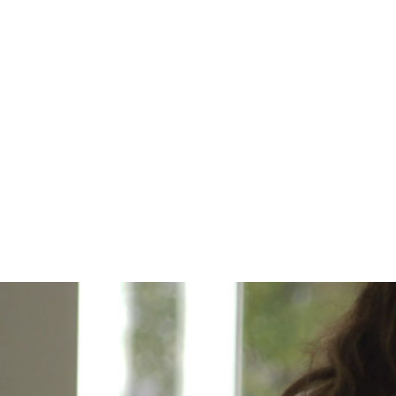
AHOLKULARITZA
Zure artxiboen 360º-ko kudeaketa osoa
egiteko beharrezko aholkularitza eta
softwarea dugu.