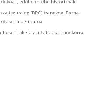
rlokoak, edota artxibo historikoak.
n outsourcing (BPO) izenekoa. Barne-
ritasuna bermatua.
eta suntsiketa ziurtatu eta iraunkorra.