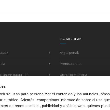
BALIABIDEAK
Batuak
Argitalpenak
iala
Prentsa aretoa
n Lantegi Batuak-en
Urteroko memoria
Eskaera inprimakia
ies
web se usan para personalizar el contenido y los anuncios, ofrec
ar el tráfico. Además, compartimos información sobre el uso que
tners de redes sociales, publicidad y análisis web, quienes pue
Honako erakundeekin egiten dugu lan: