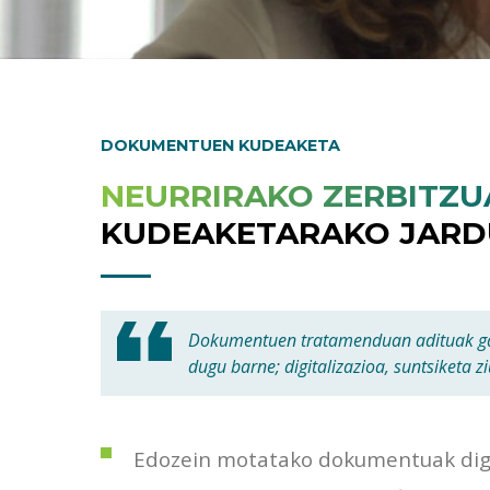
DOKUMENTUEN KUDEAKETA
NEURRIRAKO ZERBITZU
KUDEAKETARAKO JARD
Dokumentuen tratamenduan adituak gar
dugu barne; digitalizazioa, suntsiketa z
Edozein motatako dokumentuak digit