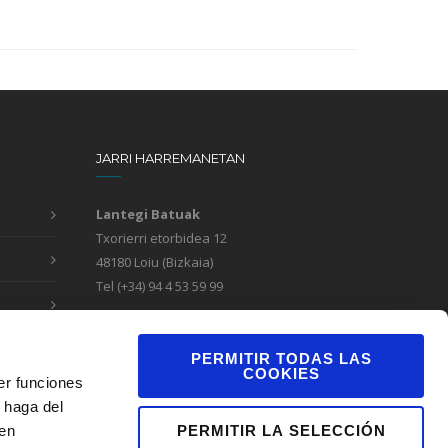
JARRI HARREMANETAN
Lantegi Batuak
Txorierri etorbidea 12
48180 Loiu (Bizkaia)
Tel (+34) 94 4 53 59 99
Formulario de contacto
Canal de denuncias
PERMITIR TODAS LAS
COOKIES
er funciones
 haga del
PERMITIR LA SELECCIÓN
den