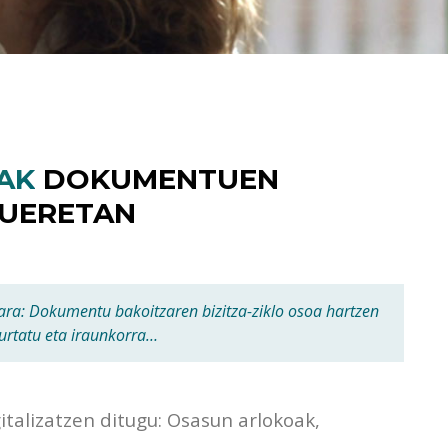
AK
DOKUMENTUEN
UERETAN
a: Dokumentu bakoitzaren bizitza-ziklo osoa hartzen
iurtatu eta iraunkorra…
alizatzen ditugu: Osasun arlokoak,