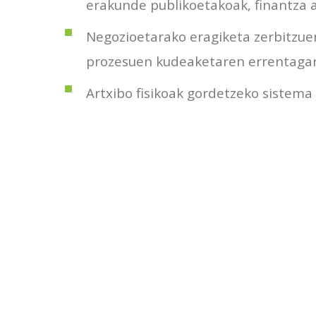
erakunde publikoetakoak, finantza a
Negozioetarako eragiketa zerbitzue
prozesuen kudeaketaren errentagar
Artxibo fisikoak gordetzeko sistema 