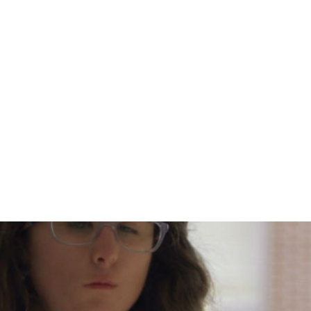
KONFIDENTZIALTASUNA
Segurtasun eta konfidentzialtasun arauak