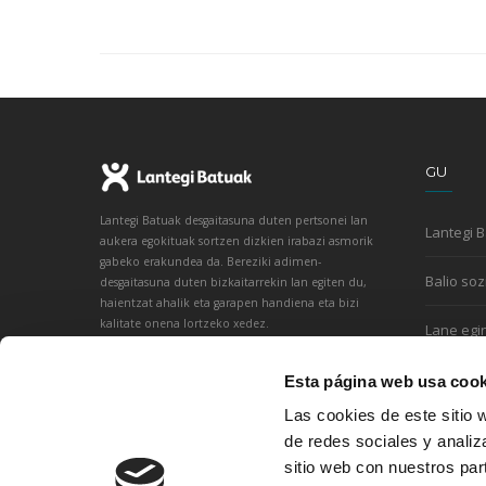
GU
Lantegi Batuak desgaitasuna duten pertsonei lan
Lantegi 
aukera egokituak sortzen dizkien irabazi asmorik
gabeko erakundea da. Bereziki adimen-
Balio soz
desgaitasuna duten bizkaitarrekin lan egiten du,
haientzat ahalik eta garapen handiena eta bizi
kalitate onena lortzeko xedez.
Lane egi
Esta página web usa cook
Las cookies de este sitio 
de redes sociales y analiz
sitio web con nuestros par