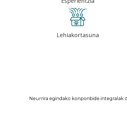
Esperientzia
Lehiakortasuna
Neurrira egindako konponbide integralak d