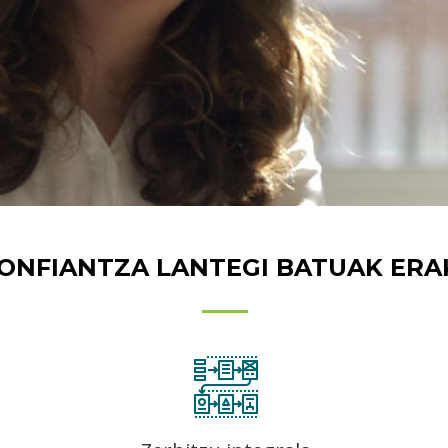
betetzen ditugu, zerbitzu bikaina eman
ahal izateko.
KONFIANTZA LANTEGI BATUAK E