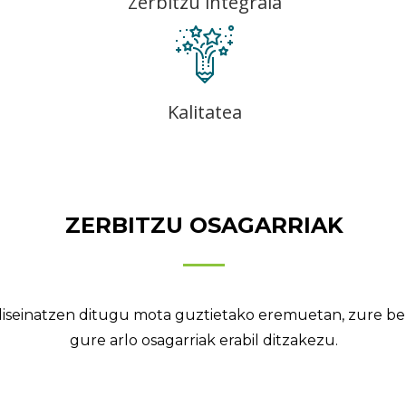
Zerbitzu integrala
Kalitatea
ZERBITZU OSAGARRIAK
iseinatzen ditugu mota guztietako eremuetan, zure beh
gure arlo osagarriak erabil ditzakezu.