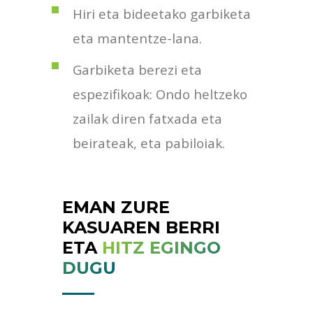
Hiri eta bideetako garbiketa
eta mantentze-lana.
Garbiketa berezi eta
espezifikoak: Ondo heltzeko
zailak diren fatxada eta
beirateak, eta pabiloiak.
EMAN ZURE
KASUAREN BERRI
ETA
HITZ EGINGO
DUGU