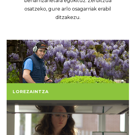
beharrizanetara egokituz. Zerbitzua
osatzeko, gure arlo osagarriak erabil
ditzakezu.
LOREZAINTZA