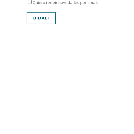
Quiero recibir novedades por email.
ASEBETETZEA
Gure bezeroen eta erabiltzaileen asebetetzea
bermatzen dugu, esperientzia eta kalitatean
oinarritutako kudeaketaren bidez. Bikaintasuna da
gure printzipioetako bat.