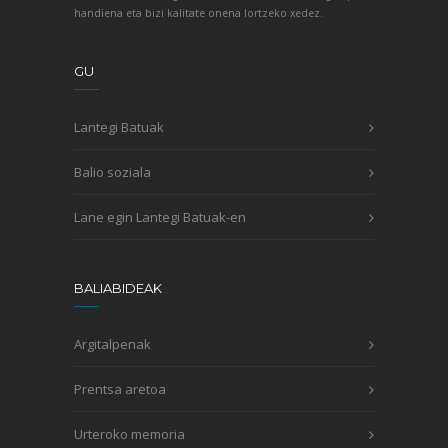
handiena eta bizi kalitate onena lortzeko xedez.
GU
Lantegi Batuak
Balio soziala
Lane egin Lantegi Batuak-en
BALIABIDEAK
Argitalpenak
Prentsa aretoa
Urteroko memoria