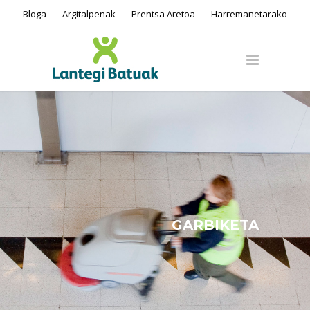
Bloga
Argitalpenak
Prentsa Aretoa
Harremanetarako
GARBIKETA