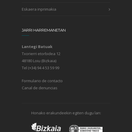
Eskaera inprimakia
JARRI HARREMANETAN
Lantegi Batuak
Txorierri etorbidea 12
48180 Loiu (Bizkaia)
Tel (+34) 94 4 53 59 99
Formulario de contacto
Canal de denuncias
Honako erakundeekin egiten dugu lan: