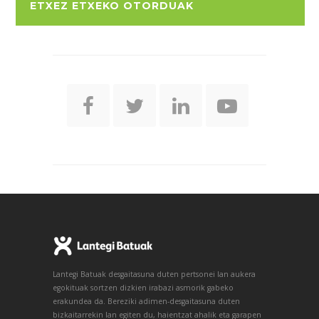
ETXEZ ETXEKO OTORDUAK
Lantegi Batuak desgaitasuna duten pertsonei lan aukera
egokituak sortzen dizkien irabazi asmorik gabeko
erakundea da. Bereziki adimen-desgaitasuna duten
bizkaitarrekin lan egiten du, haientzat ahalik eta garapen