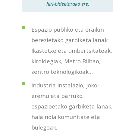
hiri-bideetarako ere.
Espazio publiko eta eraikin
berezietako garbiketa lanak:
Ikastetxe eta unibertsitateak,
kiroldegiak, Metro Bilbao,
zentro teknologikoak…
Industria instalazio, joko-
eremu eta barruko
espazioetako garbiketa lanak,
hala nola komunitate eta
bulegoak.