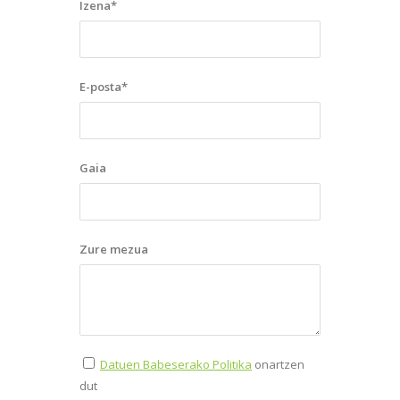
Izena*
E-posta*
Gaia
Zure mezua
Datuen Babeserako Politika
onartzen
dut