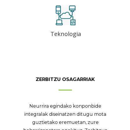
Teknologia
ZERBITZU OSAGARRIAK
Neurrira egindako konponbide
integralak diseinatzen ditugu mota
guztietako eremuetan, zure