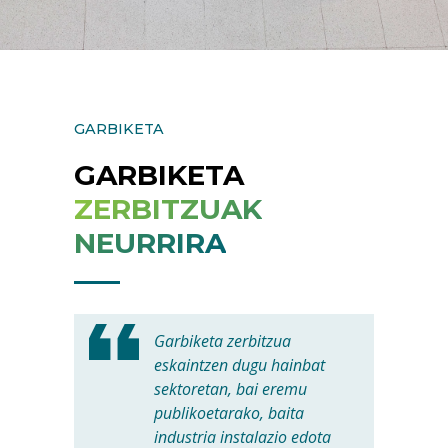
GARBIKETA
GARBIKETA
ZERBITZUAK
NEURRIRA
Garbiketa zerbitzua
eskaintzen dugu hainbat
sektoretan, bai eremu
publikoetarako, baita
industria instalazio edota