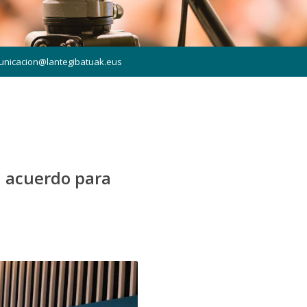
unicacion@lantegibatuak.eus
n acuerdo para