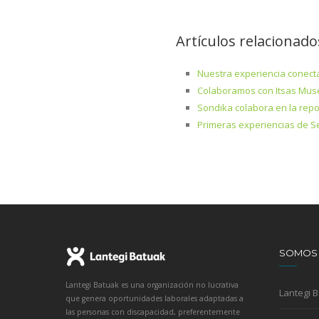
Artículos relacionado
Nuestra experiencia conect
Colaboramos con Itsas Mus
Sondika colabora en la rep
Primeras experiencias de Se
SOMOS
Lantegi Batuak es una organización no lucrativa
Lantegi 
que genera oportunidades laborales adaptadas a
las personas con discapacidad, preferentemente