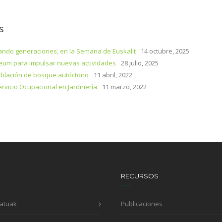
s
ando generaciones, en la Semana de Euskalit
14 octubre, 2025
eum para impulsar nuevas actividades
28 julio, 2025
oblación de bosque autóctono
11 abril, 2022
rvicio Ocupacional en Jardinería
11 marzo, 2022
RECURSOS
Batuak
Publicaciones