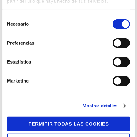
partir del uso que haya hecho de sus servicios.
Selección
Necesario
de
consentimiento
Preferencias
22 ENERO, 2024
Estadística
Nuestro modelo como ejemplo
Marketing
en Finlandia
La pasada semana recibimos a una
delegación de Live Foundation, entidad
Mostrar detalles
con la que tenemos una estrecha
relación después de...
PERMITIR TODAS LAS COOKIES