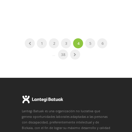
primer semestre del año, un total de...
1
2
3
4
5
6
...
38
Lantegi Batuak es una organización no lucrativa que
genera oportunidades laborales adaptadas a las personas
con discapacidad, preferentemente intelectual y de
Bizkaia, con el fin de lograr su máximo desarrollo y calidad