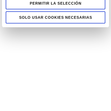
PERMITIR LA SELECCIÓN
SOLO USAR COOKIES NECESARIAS
17 ENERO, 2024
140 personas 100% capaces
aportando valor en empresas
de Bizkaia
En 2023, 32 personas con discapacidad
dieron un paso más en su desarrollo
sociolaboral y comenzaron a trabajar en